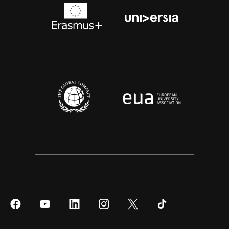
Síguenos
Síguenos
Síguenos
Síguenos
Síguenos
Síguenos
en
en
en
en
en
en
Facebook
YouTube
LinkedIn
Instagram
Twitter
Tiktok