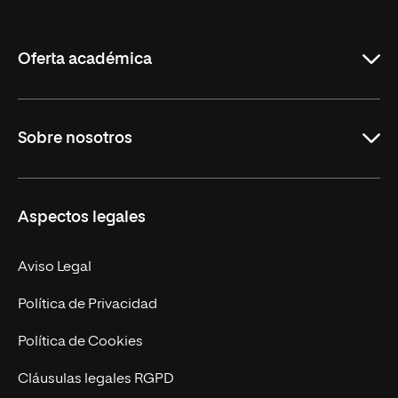
de
La
Rioja
Oferta académica
Grados
Sobre nosotros
Másteres Oficiales
Másteres Propios
Misión y Valores
Aspectos legales
Doctorados
Facultades
Experto Universitario
Nuestro Equipo
Aviso Legal
Postgrados
Trabaja en UNIR
Política de Privacidad
Cursos Universitarios
Actualidad
Política de Cookies
UNIR Revista
Cláusulas legales RGPD