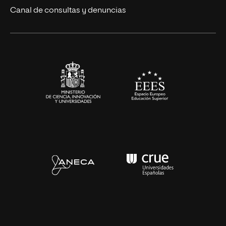
Eventos
Canal de consultas y denuncias
Alianzas corporativas
Sala de prensa
Contacto