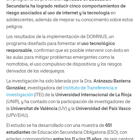
Secundaria ha logrado reducir cinco comportamientos de
riesgo asociados al uso de internet y la tecnología
en
adolescentes, además de mejorar su conocimiento sobre estos
peligros.
Los resultados de la implementación de DOMINUS, un
programa diseñado para fomentar el
uso tecnológico
responsable
, confirman que es posible intervenir con éxito en
las aulas para mitigar problemas emergentes como la
nomofobia, el uso compulsivo de dispositivos y los riesgos
derivados de los videojuegos.
La investigación ha sido liderada por la Dra.
Aránzazu Basterra
González
, investigadora del
Instituto de Transferencia e
Investigación
(ITEI) de la
Universidad Internacional de La Rioja
(UNIR), y ha contado con la participación de investigadores de
la
Universitat de València
(UV) y la
Universidad del País Vasco
(UPV/EHU).
El estudio se ha desarrollado con una muestra de
651
estudiantes
de Educación Secundaria Obligatoria (ESO), con
edades comprendidas
entre los 11 y los 15 años
, de seis centros