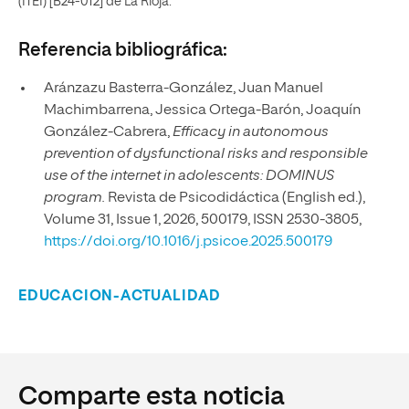
(ITEI) [B24-012] de La Rioja.
Referencia bibliográfica:
Aránzazu Basterra-González, Juan Manuel
Machimbarrena, Jessica Ortega-Barón, Joaquín
González-Cabrera,
Efficacy in autonomous
prevention of dysfunctional risks and responsible
use of the internet in adolescents: DOMINUS
program.
Revista de Psicodidáctica (English ed.),
Volume 31, Issue 1, 2026, 500179, ISSN 2530-3805,
https://doi.org/10.1016/j.psicoe.2025.500179
EDUCACION-ACTUALIDAD
Comparte esta noticia