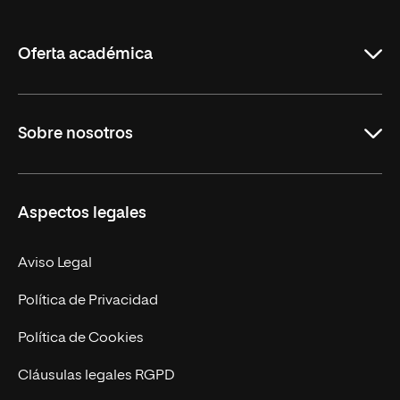
de
La
Rioja
Oferta académica
Grados
Sobre nosotros
Másteres Oficiales
Másteres Propios
Misión y Valores
Aspectos legales
Doctorados
Facultades
Experto Universitario
Nuestro Equipo
Aviso Legal
Postgrados
Trabaja en UNIR
Política de Privacidad
Cursos Universitarios
Actualidad
Política de Cookies
UNIR Revista
Cláusulas legales RGPD