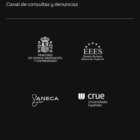
Eventos
Canal de consultas y denuncias
Alianzas corporativas
Sala de prensa
Contacto