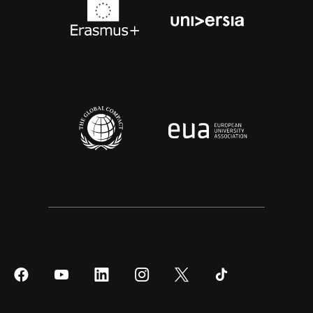
Síguenos
Síguenos
Síguenos
Síguenos
Síguenos
Síguenos
en
en
en
en
en
en
Facebook
YouTube
LinkedIn
Instagram
Twitter
Tiktok