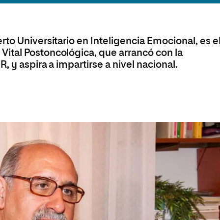
olíticas y Relaciones
Acceso universitario para
na de Movilidad
nales
mayores
nacional
to Universitario en Inteligencia Emocional, es e
ital Postoncológica, que arrancó con la
, y aspira a impartirse a nivel nacional.