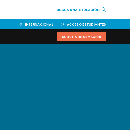
BUSCA UNA TITULACIÓN
INTERNACIONAL
ACCESO ESTUDIANTES
SOLICITA INFORMACIÓN
Facultad de Ciencias de la
Educación y Humanidades
Facultad de Ciencias de la
Salud
Facultad de Economía y
Empresa
Escuela Superior de Ingeniería
y Tecnología (ESIT)
Facultad de Derecho