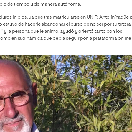
spacio de tiempo y de manera autónoma.
 duros inicios, ya que tras matricularse en UNIR, Antolín Yagüe
 estuvo de hacerle abandonar el curso de no ser por su tutora
” y la persona que le animó, ayudó y orientó tanto con los
como en la dinámica que debía seguir por la plataforma online