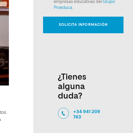
¿Tienes
alguna
duda?
+34 941 209
tos.
743
a