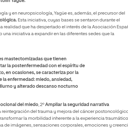
tolín Yagüe.
gía y en neuropsicología, Yagüe es, además, el precursor del
ológica.
Esta iniciativa, cuyas bases se sentaron durante el
na realidad que ha despertado el interés de la Asociación Espa
una iniciativa a expandir en las diferentes sedes que la
res mastectomizadas que tienen
tar la postenfermedad con el espíritu de
 en ocasiones, se caracteriza por la
e la enfermedad: miedo, ansiedad,
o diurno y alterado descanso nocturno
mocional del miedo
, 2º
Ampliar la seguridad narrativa
a reintegración del trauma y mejora del cáncer postoncológico
transformar la morbilidad inherente a la experiencia traumático
ma de imágenes, sensaciones corporales, emociones y creenc