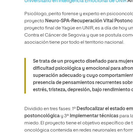
Universitario en Inteligencia Emocional de UNIR
An
Psicólogo, perito forense y experto en psicooncolo
proyecto
Neuro-SPA-Recuperación Vital Postonc
proyecto final de Yagüe en UNIR, es a día de hoy u
Contra el Cáncer de Segovia y que se postula como 
asociación tiene por todo el territorio nacional.
Se trata de un proyecto diseñado para muje
dificultad psicológica y emocional para afron
superación adecuado y cuyo comportamiento,
presencia de pensamientos recurrentes sobr
estrés, tristeza, depresión, bajo rendimient
Dividido en tres fases: 1º
Desfocalizar el estado e
postoncológica
y 3ª
Implementar técnicas
para l
miedo. El proyecto tiene el objetivo específico de 
oncológica contenida en redes neuronales en for