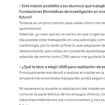
– Este máster posibilita a los alumnos que traba
Fundaciones Biomédicas de Investigación en hosp
futuro?
Todavía es un poco pronto para saber cómo me veré
aprendiendo.
Además, yo creo que es un sector en que coges ex
día puedes estar trabajando en una patología como e
cardiología, por lo tanto al final lo que adquieres
desenvolverte, pero estas en constante aprendizaj
además de verme como CRA senior me gustaría lle
– ¿Qué te llevo a elegir UNIR para realización de
Principalmente me decidí a realizar el máster en l
empecé me encontraba trabajando, podía seguir 
Mi experiencia durante la realización del máster 
conocer la parte teórica de los ensayos clínicos, s
clase trasmitiéndonos sus conocimientos y nos pud