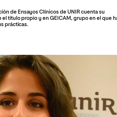
olíticas y Relaciones
Acceso universitario para
na de Movilidad
nales
mayores
ción de Ensayos Clínicos de UNIR cuenta su
nacional
n el título propio y en GEICAM, grupo en el que h
us prácticas.