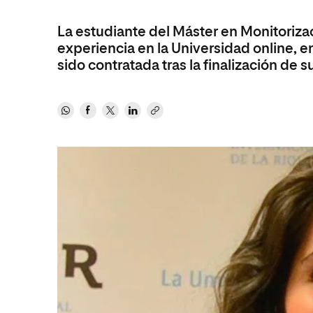
Diseño
Ingeniería y Tecnología
Ciencias P
Escuela de Humanidades
Ofici
Ciencias de la Salud
Diseño
Internacio
La estudiante del Máster en Monitoriza
Inter
Normas de Organización y
experiencia en la Universidad online, e
Ciencias Sociales
Ciencias de la Salud
Funcionamiento
sido contratada tras la finalización de s
Humanidades
Ciencias Sociales
Artes
Humanidades
Música
Artes
Música