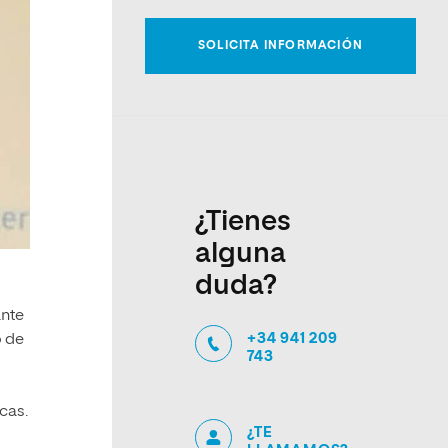
¿Tienes
alguna
duda?
ante
+34 941 209
o de
743
icas.
¿TE