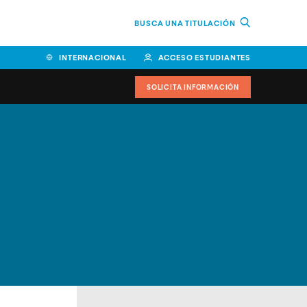
BUSCA UNA TITULACIÓN
INTERNACIONAL
ACCESO ESTUDIANTES
SOLICITA INFORMACIÓN
Facultad de Ciencias de la
Educación y Humanidades
Facultad de Ciencias de la
Salud
Facultad de Economía y
Empresa
Escuela Superior de Ingeniería
y Tecnología (ESIT)
Facultad de Derecho