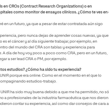
jéis en CROs (Contract Research Organizations) o en
itales como monitor de ensayos clínicos. ¿Cómo te ves en 
 en un futuro, ya que a pesar de estar contratada aún sigo
periencia, pero nunca dejas de aprender cosas nuevas, ya que
s el cáncer y al día siguiente trabajar, por ejemplo, en
 dentro del mundo del CRA son tablas y experiencia para
e. A día de hoy voy poco a poco como CRA, pero en un futuro,
gar a ser lead CRA o PM, por ejemplo.
 estos estudios? ¿Cómo ha sido tu experiencia?
a UNIR porque era online. Como en el momento en el que lo
compaginando estudios-trabajo.
en UNIR ha sido muy buena debido a que me ha permitido, no só
ino a profesionales de la industria farmacéutica que nos dieron
ieron contar su experiencia, así como dar consejos de cara a