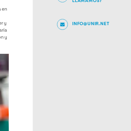
LLAMAMOS?
a en
s
er y
INFO@UNIR.NET
aría
ón y