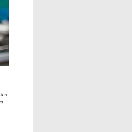
tes.
es