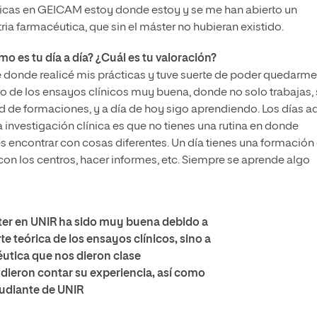
ácticas en GEICAM estoy donde estoy y se me han abierto un
ria farmacéutica, que sin el máster no hubieran existido.
 es tu día a día? ¿Cuál es tu valoración?
donde realicé mis prácticas y tuve suerte de poder quedarme
 de los ensayos clínicos muy buena, donde no solo trabajas, 
d de formaciones, y a día de hoy sigo aprendiendo. Los días a
a investigación clínica es que no tienes una rutina en donde
 encontrar con cosas diferentes. Un día tienes una formación
r con los centros, hacer informes, etc. Siempre se aprende algo
ster en UNIR ha sido muy buena debido a
e teórica de los ensayos clínicos, sino a
éutica que nos dieron clase
dieron contar su experiencia, así como
tudiante de UNIR