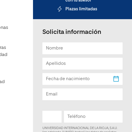
con tu asesor
Facultad de Artes y Ciencias
Plazas limitadas
Sociales
Escuela de Doctorado
onas
Solicita información
ras
idad
dad