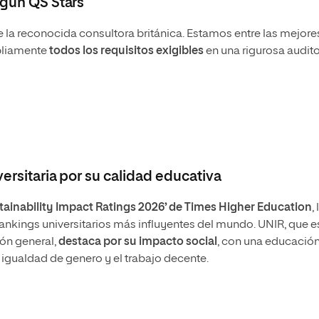
egún QS Stars
 la reconocida consultora británica. Estamos entre las mejore
mpliamente
todos los requisitos exigibles
en una rigurosa audito
versitaria por su calidad educativa
tainability Impact Ratings 2026’ de Times Higher Education
, 
ankings universitarios más influyentes del mundo. UNIR, que es
ión general,
destaca por su impacto social
, con una educació
a igualdad de genero y el trabajo decente.