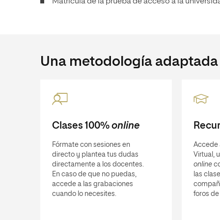
Matrícula de la prueba de acceso a la universi
Una metodología adaptada a
Clases 100%
online
Recur
Fórmate con sesiones en
Accede 
directo y plantea tus dudas
Virtual,
directamente a los docentes.
online
co
En caso de que no puedas,
las clase
accede a las grabaciones
compañ
cuando lo necesites.
foros de