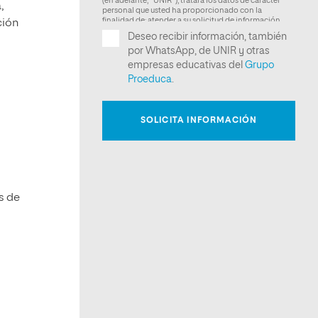
,
ción
s de