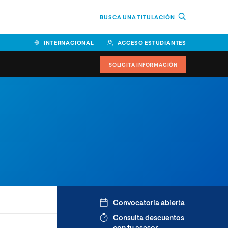
BUSCA UNA TITULACIÓN
INTERNACIONAL
ACCESO ESTUDIANTES
SOLICITA INFORMACIÓN
Facultad de Ciencias de la
Educación y Humanidades
Facultad de Ciencias de la
Salud
Facultad de Economía y
Empresa
Escuela Superior de Ingeniería
Convocatoria abierta
y Tecnología (ESIT)
Consulta descuentos
Facultad de Derecho