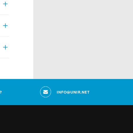
?
INFO@UNIR.NET