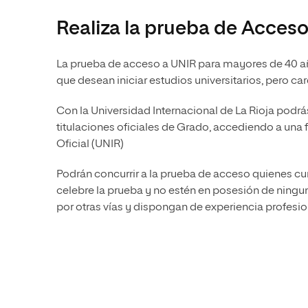
Diseño
Ingeniería y Tecnología
Ciencias P
Escuela de Humanidades
Ofici
Realiza la prueba de Acces
Ciencias de la Salud
Diseño
Internacio
Inter
Normas de Organización y
Ciencias Sociales
Ciencias de la Salud
Funcionamiento
La prueba de acceso a UNIR para mayores de 40 año
Humanidades
Ciencias Sociales
que desean iniciar estudios universitarios, pero c
Artes
Humanidades
Con la Universidad Internacional de La Rioja podrá
Música
Artes
titulaciones oficiales de Grado, accediendo a una
Oficial (UNIR)
Música
Podrán concurrir a la prueba de acceso quienes c
celebre la prueba y no estén en posesión de ningu
por otras vías y dispongan de experiencia profesio