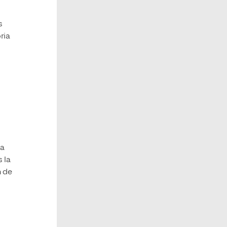
s
ria
la
 la
n de