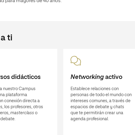
dad para mayores de 40 años.
 ti
sos didácticos
Networking
activo
a nuestro Campus
Establece relaciones con
 una plataforma
personas de todo el mundo con
n conexión directa a
intereses comunes, a través de
s, los profesores, otros
espacios de debate y chats
eros,
masterclass
o
que te permitirán crear una
 debate.
agenda profesional.