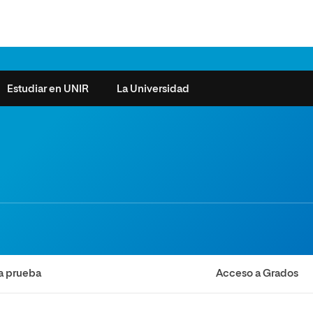
Estudiar en UNIR
La Universidad
ntas frecuentes
Órganos de Gobierno
Derecho
Cómo matricularse
Investigación
e la Salud
nocimiento de créditos
Vicerrectorados
Ciencias de la Seguridad
Becas universitarias y tasas
Plan Estratégico
ros de Exámenes
Consejo Social de UNIR
Ciencias Sociales
Requisitos de acceso a la
Sistema de Calidad
Universidad
cio de Orientación
Claustro
Artes
Futuros de la Educación
émica (SOA)
Formación bonificada
Superior
 y Comunicación
Nuestros Estudiantes
Humanidades
cio de Atención a las
la prueba
Acceso a Grados
 y Tecnología
Sala de prensa
Música
sidades Especiales
Idiomas
cio de Solicitudes