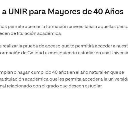
olíticas y Relaciones
Acceso universitario para
na de Movilidad
o a UNIR para Mayores de 40 Años
nales
mayores
nacional
s permite acercar la formación universitaria a aquellas pers
arecen de titulación académica.
s realizar la prueba de acceso que te permitirá acceder a nuest
 formación de Calidad y consiguiendo estudiar en una Univers
umplan o hayan cumplido 40 años en el año natural en que se
na titulación académica que les permita acceder a la universi
nal relacionado con el grado que deseen estudiar.