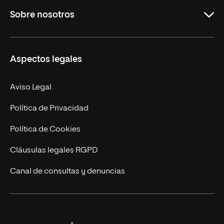
Sobre nosotros
Másteres Oficiales
Másteres Propios
Misión y Valores
Aspectos legales
Doctorados
Facultades
Experto Universitario
Nuestro Equipo
Aviso Legal
Postgrados
Trabaja en UNIR
Política de Privacidad
Cursos Universitarios
Actualidad
Política de Cookies
UNIR Revista
Cláusulas legales RGPD
Eventos
Canal de consultas y denuncias
Alianzas corporativas
Sala de prensa