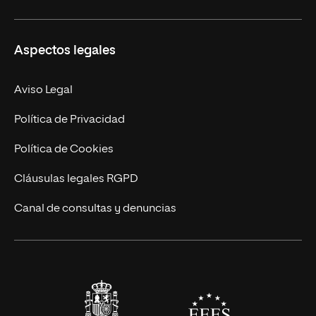
Másteres Propios
Misión y Valores
Aspectos legales
Doctorados
Facultades
Experto Universitario
Nuestro Equipo
Aviso Legal
Postgrados
Trabaja en UNIR
Política de Privacidad
Cursos Universitarios
Actualidad
Política de Cookies
UNIR Revista
Cláusulas legales RGPD
Eventos
Canal de consultas y denuncias
Alianzas corporativas
Sala de prensa
Contacto