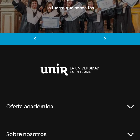
La fuerza que necesitas
Anterior
Siguiente
Universidad
Internacional
de
La
Rioja
Oferta académica
Grados
Sobre nosotros
Másteres Oficiales