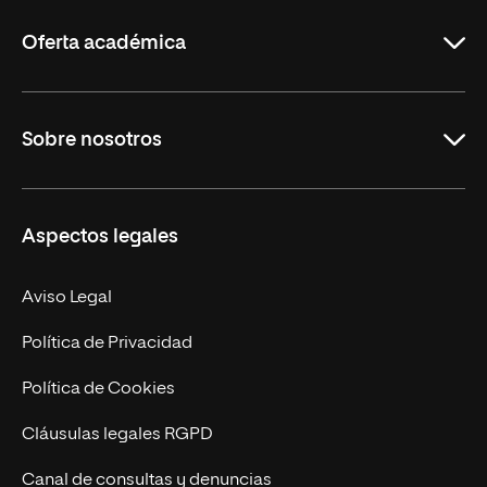
Rioja
Oferta académica
Grados
Sobre nosotros
Másteres Oficiales
Másteres Propios
Misión y Valores
Aspectos legales
Doctorados
Facultades
Experto Universitario
Nuestro Equipo
Aviso Legal
Postgrados
Trabaja en UNIR
Política de Privacidad
Cursos Universitarios
Actualidad
Política de Cookies
UNIR Revista
Cláusulas legales RGPD
Eventos
Canal de consultas y denuncias