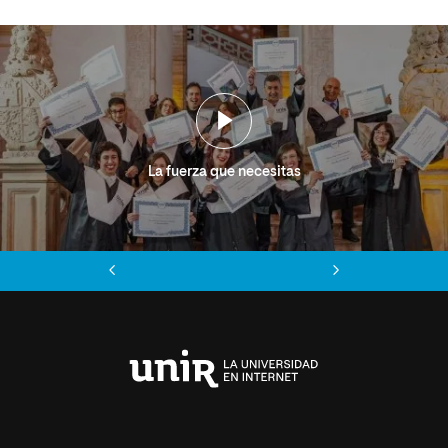
La fuerza que necesitas
Anterior
Siguiente
Universidad
Internacional
de
La