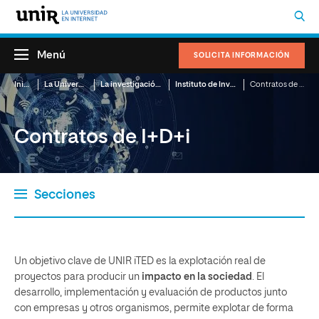
Menú
SOLICITA INFORMACIÓN
Inicio
La Universidad
La investigación en UNIR
Instituto de Investigación, Innovación y Tecnología Educativas (UNIR iTED)
Contratos de I+D+i
Contratos de I+D+i
Secciones
Sobre UNIR iTED
Proyectos
Contratos de I+D+i
Cátedras
Producción científica
Formación
Un objetivo clave de UNIR iTED es la explotación real de
proyectos para producir un
impacto en la sociedad
. El
desarrollo, implementación y evaluación de productos junto
con empresas y otros organismos, permite explotar de forma