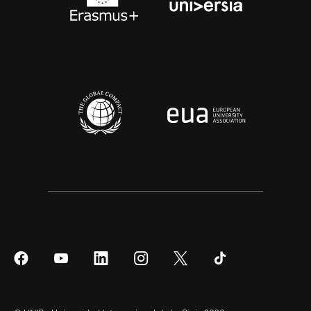
Síguenos
Síguenos
Síguenos
Síguenos
Síguenos
Síguenos
en
en
en
en
en
en
Facebook
YouTube
LinkedIn
Instagram
Twitter
Tiktok