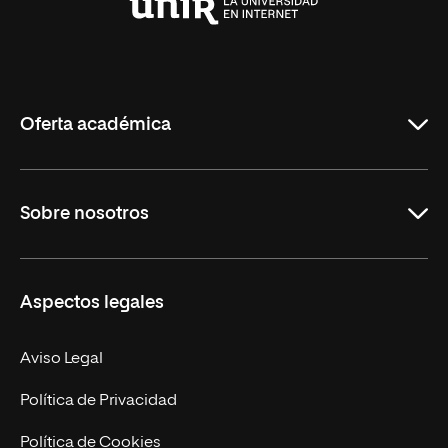
Universidad
Internacional
de
La
Rioja
Oferta académica
Grados
Sobre nosotros
Másteres Oficiales
Másteres Propios
Misión y Valores
Aspectos legales
Doctorados
Facultades
Experto Universitario
Nuestro Equipo
Aviso Legal
Postgrados
Trabaja en UNIR
Política de Privacidad
Cursos Universitarios
Actualidad
Política de Cookies