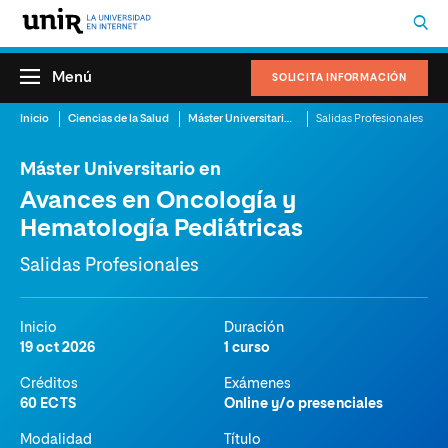
Menú
SOLICITA INFORMACIÓN
Inicio
Ciencias de la Salud
Máster Universitario en Avances en Oncología y Hematología Pediátricas
Salidas Profesionales
Máster Universitario en
Avances en Oncología y
Hematología Pediátricas
Salidas Profesionales
Inicio
Duración
19 oct 2026
1 curso
Créditos
Exámenes
60 ECTS
Online y/o presenciales
Modalidad
Título