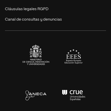
UNIR Revista
Cláusulas legales RGPD
Eventos
Canal de consultas y denuncias
Alianzas corporativas
Sala de prensa
Contacto