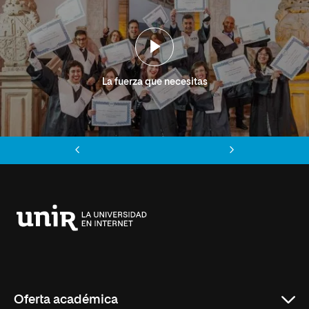
La fuerza que necesitas
Anterior
Siguiente
Universidad
Internacional
de
La
Rioja
Oferta académica