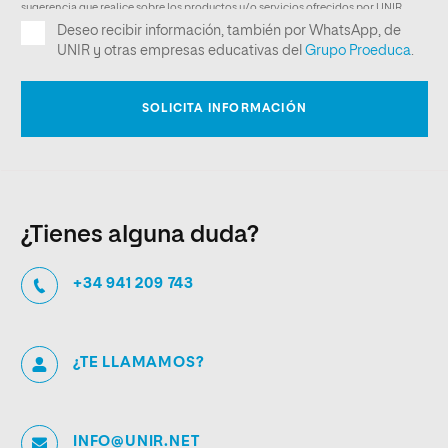
¿Tienes alguna duda?
+34 941 209 743
¿TE LLAMAMOS?
INFO@UNIR.NET