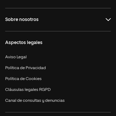
Grados
Sobre nosotros
Másteres Oficiales
Másteres Propios
Misión y Valores
Aspectos legales
Doctorados
Facultades
Experto Universitario
Nuestro Equipo
Aviso Legal
Postgrados
Trabaja en UNIR
Política de Privacidad
Cursos Universitarios
Actualidad
Política de Cookies
UNIR Revista
Cláusulas legales RGPD
Eventos
Canal de consultas y denuncias
Alianzas corporativas