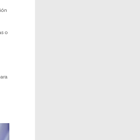
ción
as o
para