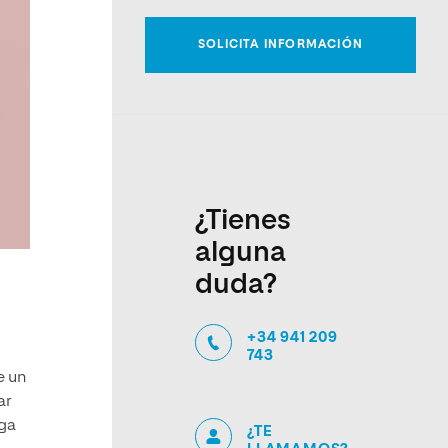
¿Tienes
alguna
duda?
+34 941 209
743
e un
ar
rga
¿TE