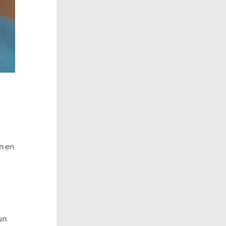
n en
un