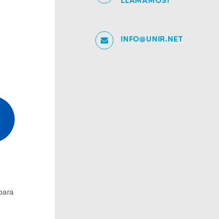
LLAMAMOS?
s
INFO@UNIR.NET
para