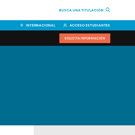
BUSCA UNA TITULACIÓN
INTERNACIONAL
ACCESO ESTUDIANTES
SOLICITA INFORMACIÓN
Facultad de Ciencias de la
Educación y Humanidades
Facultad de Ciencias de la
Salud
Facultad de Economía y
Empresa
Escuela Superior de Ingeniería
y Tecnología (ESIT)
Facultad de Derecho