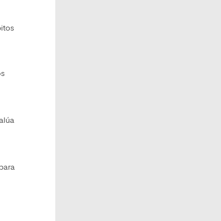
itos
os
alúa
para