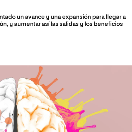
Máster Universitario en Psicopedagogía
olíticas y Relaciones
Acceso universitario para
na de Movilidad
nales
mayores
nacional
Máster Universitario en Atención Temprana y
ntado un avance y una expansión para llegar a
Desarrollo Infantil
n, y aumentar así las salidas y los beneficios
Máster Universitario en Enseñanza de Español
como Lengua Extranjera (ELE)