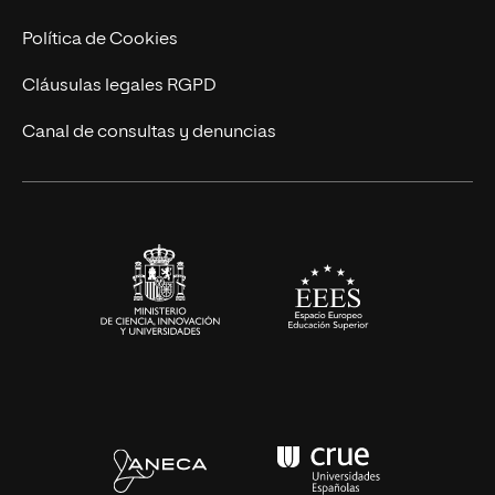
Cursos Universitarios
Actualidad
Política de Cookies
UNIR Revista
Cláusulas legales RGPD
Eventos
Canal de consultas y denuncias
Alianzas corporativas
Sala de prensa
Contacto