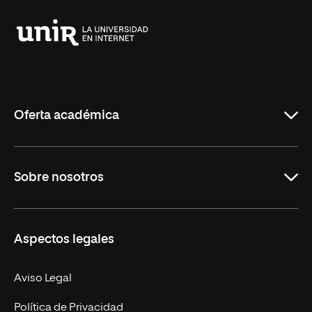
Universidad
Internacional
de
La
Rioja
Oferta académica
Grados
Sobre nosotros
Másteres Oficiales
Másteres Propios
Misión y Valores
Aspectos legales
Doctorados
Facultades
Experto Universitario
Nuestro Equipo
Aviso Legal
Postgrados
Trabaja en UNIR
Política de Privacidad