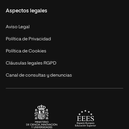
Misión y Valores
Aspectos legales
Doctorados
Facultades
Experto Universitario
Nuestro Equipo
Aviso Legal
Postgrados
Trabaja en UNIR
Política de Privacidad
Cursos Universitarios
Actualidad
Política de Cookies
UNIR Revista
Cláusulas legales RGPD
Eventos
Canal de consultas y denuncias
Alianzas corporativas
Sala de prensa
Contacto