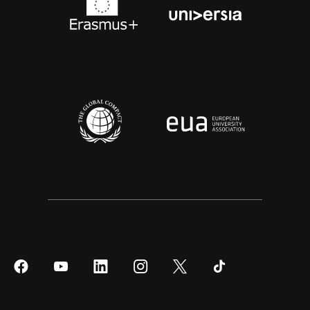
Síguenos
Síguenos
Síguenos
Síguenos
Síguenos
Síguenos
en
en
en
en
en
en
Facebook
YouTube
LinkedIn
Instagram
Twitter
Tiktok