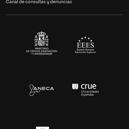
Eventos
Canal de consultas y denuncias
Alianzas corporativas
Sala de prensa
Contacto