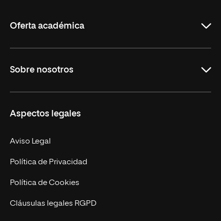
La
Rioja
Oferta académica
Grados
Sobre nosotros
Másteres Oficiales
Másteres Propios
Misión y Valores
Aspectos legales
Doctorados
Facultades
Experto Universitario
Nuestro Equipo
Aviso Legal
Postgrados
Trabaja en UNIR
Política de Privacidad
Cursos Universitarios
Actualidad
Política de Cookies
UNIR Revista
Cláusulas legales RGPD