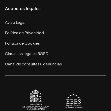
Misión y Valores
Aspectos legales
Doctorados
Facultades
Experto Universitario
Nuestro Equipo
Aviso Legal
Postgrados
Trabaja en UNIR
Política de Privacidad
Cursos Universitarios
Actualidad
Política de Cookies
UNIR Revista
Cláusulas legales RGPD
Eventos
Canal de consultas y denuncias
Alianzas corporativas
Sala de prensa
Contacto