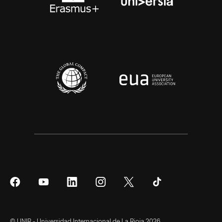
Síguenos
Síguenos
Síguenos
Síguenos
Síguenos
Síguenos
en
en
en
en
en
en
Facebook
YouTube
LinkedIn
Instagram
Twitter
Tiktok
© UNIR - Universidad Internacional de La Rioja 2026