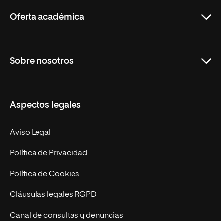
Rioja
Oferta académica
Grados
Sobre nosotros
Másteres Oficiales
Másteres Propios
Misión y Valores
Aspectos legales
Doctorados
Facultades
Experto Universitario
Nuestro Equipo
Aviso Legal
Postgrados
Trabaja en UNIR
Política de Privacidad
Cursos Universitarios
Actualidad
Política de Cookies
UNIR Revista
Cláusulas legales RGPD
Eventos
Canal de consultas y denuncias