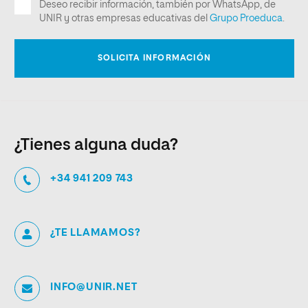
¿Tienes alguna duda?
+34 941 209 743
¿TE LLAMAMOS?
INFO@UNIR.NET