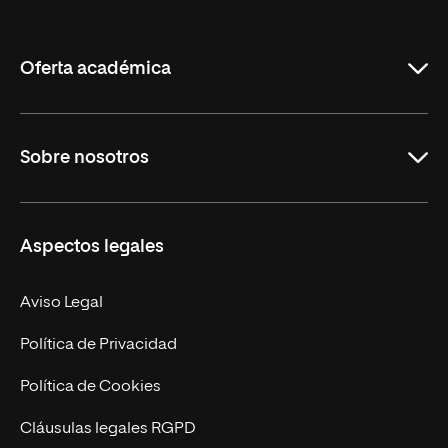
de
La
Rioja
Oferta académica
Grados
Sobre nosotros
Másteres Oficiales
Másteres Propios
Misión y Valores
Aspectos legales
Doctorados
Facultades
Experto Universitario
Nuestro Equipo
Aviso Legal
Postgrados
Trabaja en UNIR
Política de Privacidad
Cursos Universitarios
Actualidad
Política de Cookies
UNIR Revista
Cláusulas legales RGPD