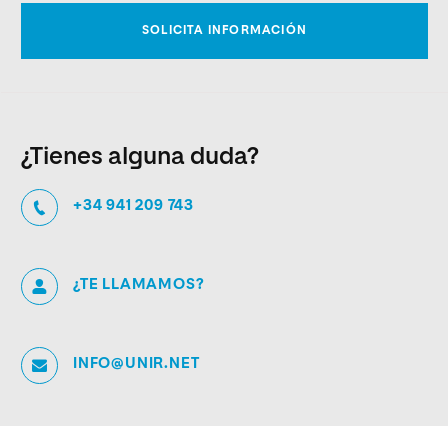
¿Tienes alguna duda?
+34 941 209 743
¿TE LLAMAMOS?
INFO@UNIR.NET