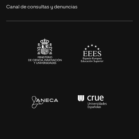
Eventos
Canal de consultas y denuncias
Alianzas corporativas
Sala de prensa
Contacto