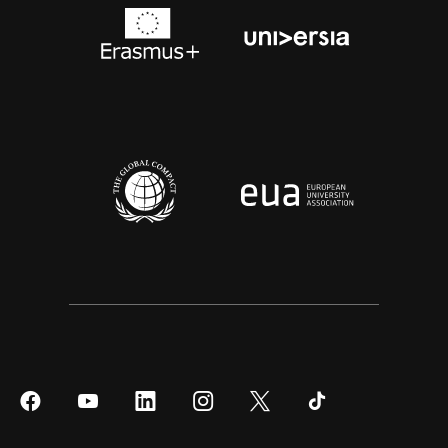
Síguenos
Síguenos
Síguenos
Síguenos
Síguenos
Síguenos
en
en
en
en
en
en
Facebook
YouTube
LinkedIn
Instagram
Twitter
Tiktok