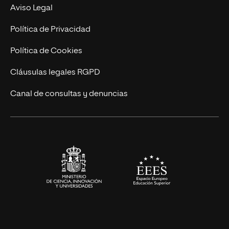
Experto Universitario
Nuestro Equipo
Aviso Legal
Postgrados
Trabaja en UNIR
Política de Privacidad
Cursos Universitarios
Actualidad
Política de Cookies
UNIR Revista
Cláusulas legales RGPD
Eventos
Canal de consultas y denuncias
Alianzas corporativas
Sala de prensa
Contacto