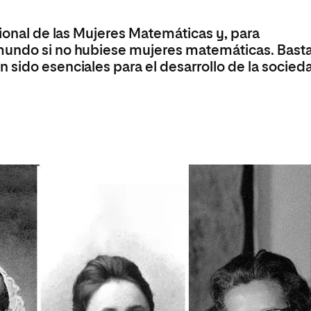
Máster Universitario en Psicopedagogía
olíticas y Relaciones
Acceso universitario para
na de Movilidad
nales
mayores
nacional
cional de las Mujeres Matemáticas y, para
Máster Universitario en Atención Temprana y
Desarrollo Infantil
mundo si no hubiese mujeres matemáticas. Bast
sido esenciales para el desarrollo de la socied
Máster Universitario en Enseñanza de Español
como Lengua Extranjera (ELE)