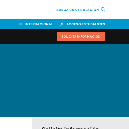
BUSCA UNA TITULACIÓN
INTERNACIONAL
ACCESO ESTUDIANTES
SOLICITA INFORMACIÓN
Facultad de Ciencias de la
Educación y Humanidades
Facultad de Ciencias de la
Salud
Facultad de Economía y
Empresa
Escuela Superior de Ingeniería
y Tecnología (ESIT)
Facultad de Derecho