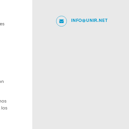
INFO@UNIR.NET
res
on
emos
 los