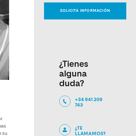
¿Tienes
alguna
duda?
+34 941 209
743
or
nas
¿TE
e su
LLAMAMOS?