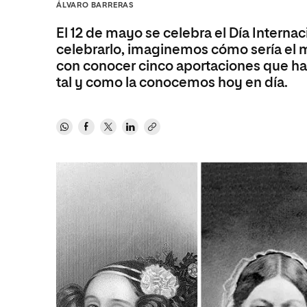
Diseño
Ingeniería y Tecnología
ÁLVARO BARRERAS
Ciencias P
Escuela de Humanidades
Ofici
Ciencias de la Salud
Diseño
Internacio
Inter
El 12 de mayo se celebra el Día Interna
Normas de Organización y
celebrarlo, imaginemos cómo sería el 
Ciencias Sociales
Ciencias de la Salud
Funcionamiento
con conocer cinco aportaciones que han 
Humanidades
Ciencias Sociales
tal y como la conocemos hoy en día.
Artes
Humanidades
Música
Artes
Música