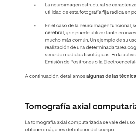
La neuroimagen estructural se caracteriz
utilidad de esta fotografía fija radica en p
En el caso de la neuroimagen funcional, 
cerebral
, y se puede utilizar tanto en inv
mucho más común. Un ejemplo de su uso e
realización de una determinada tarea cogn
serie de medidas fisiológicas. En la act
Emisión de Positrones o la Electroencefal
A continuación, detallamos
algunas de las técni
Tomografía axial computari
La tomografía axial computarizada se vale del uso
obtener imágenes del interior del cuerpo.