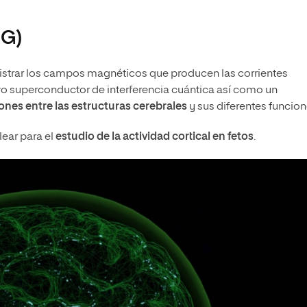
EG)
egistrar los campos magnéticos que producen las corrientes
itivo superconductor de interferencia cuántica así como un
ones entre las estructuras cerebrales
y sus diferentes funcion
ear para el
estudio de la actividad cortical en fetos
.