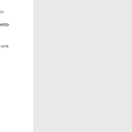
io.
iento
n una