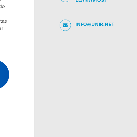
LLAMAMOS?
ndo
stas
INFO@UNIR.NET
r.