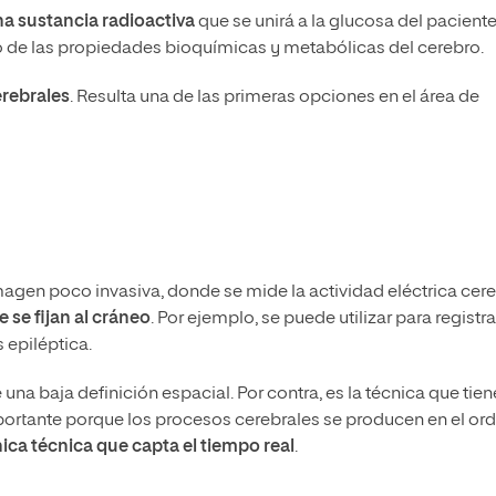
na sustancia radioactiva
que se unirá a la glucosa del paciente
io de las propiedades bioquímicas y metabólicas del cerebro.
erebrales
. Resulta una de las primeras opciones en el área de
magen poco invasiva, donde se mide la actividad eléctrica cere
 se fijan al cráneo
. Por ejemplo, se puede utilizar para registra
 epiléptica.
una baja definición espacial. Por contra, es la técnica que tien
portante porque los procesos cerebrales se producen en el or
nica técnica que capta el tiempo real
.