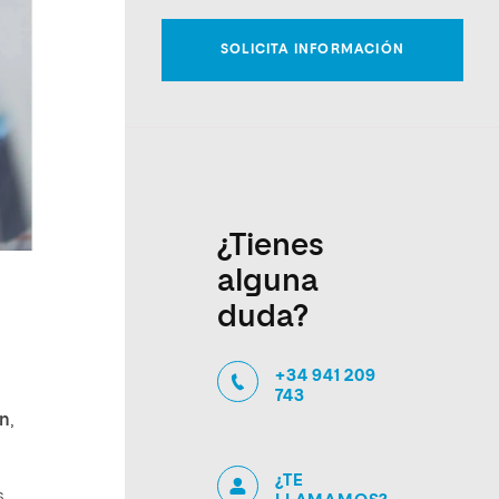
¿Tienes
alguna
duda?
+34 941 209
743
en
,
¿TE
s