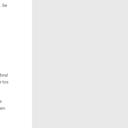
. Se
bral
r los
e
den