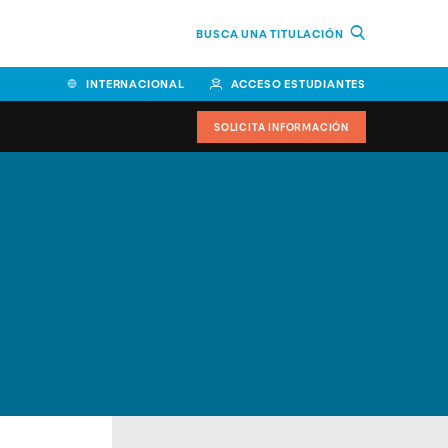
BUSCA UNA TITULACIÓN
INTERNACIONAL
ACCESO ESTUDIANTES
SOLICITA INFORMACIÓN
Facultad de Ciencias de la
Educación y Humanidades
Facultad de Ciencias de la
Salud
Facultad de Economía y
Empresa
Escuela Superior de Ingeniería
y Tecnología (ESIT)
Facultad de Derecho