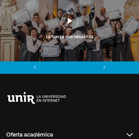
La fuerza que necesitas
Anterior
Siguiente
Universidad
Internacional
de
La
Rioja
Oferta académica