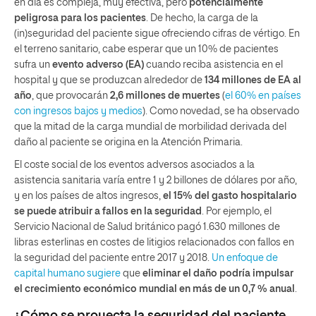
en día es compleja, muy efectiva, pero
potencialmente
peligrosa para los pacientes
. De hecho, la carga de la
(in)seguridad del paciente sigue ofreciendo cifras de vértigo. En
el terreno sanitario, cabe esperar que un 10% de pacientes
sufra un
evento adverso (EA)
cuando reciba asistencia en el
hospital y que se produzcan alrededor de
134 millones de EA al
año
, que provocarán
2,6 millones de muertes
(
el 60% en países
con ingresos bajos y medios
). Como novedad, se ha observado
que la mitad de la carga mundial de morbilidad derivada del
daño al paciente se origina en la Atención Primaria.
El coste social de los eventos adversos asociados a la
asistencia sanitaria varía entre 1 y 2 billones de dólares por año,
y en los países de altos ingresos,
el 15% del gasto hospitalario
se puede atribuir a fallos en la seguridad
. Por ejemplo, el
Servicio Nacional de Salud británico pagó 1.630 millones de
libras esterlinas en costes de litigios relacionados con fallos en
la seguridad del paciente entre 2017 y 2018.
Un enfoque de
capital humano sugiere
que
eliminar el daño podría impulsar
el crecimiento económico mundial en más de un 0,7 % anual
.