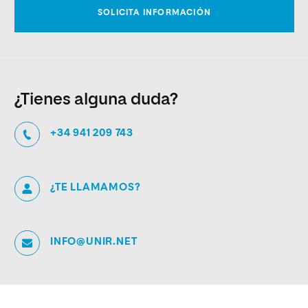
¿Tienes alguna duda?
+34 941 209 743
¿TE LLAMAMOS?
INFO@UNIR.NET