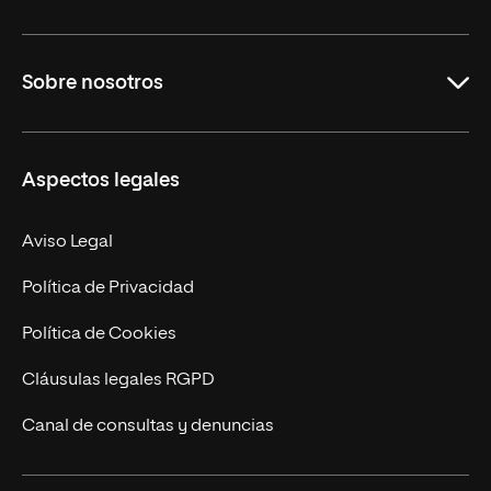
Grados
Sobre nosotros
Másteres Oficiales
Másteres Propios
Misión y Valores
Aspectos legales
Doctorados
Facultades
Experto Universitario
Nuestro Equipo
Aviso Legal
Postgrados
Trabaja en UNIR
Política de Privacidad
Cursos Universitarios
Actualidad
Política de Cookies
UNIR Revista
Cláusulas legales RGPD
Eventos
Canal de consultas y denuncias
Alianzas corporativas