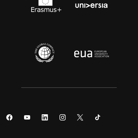
Síguenos
Síguenos
Síguenos
Síguenos
Síguenos
Síguenos
en
en
en
en
en
en
Facebook
YouTube
LinkedIn
Instagram
Twitter
Tiktok