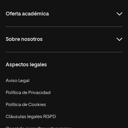
La
Rioja
Oferta académica
Grados
Sobre nosotros
Másteres Oficiales
Másteres Propios
Misión y Valores
Aspectos legales
Doctorados
Facultades
Experto Universitario
Nuestro Equipo
Aviso Legal
Postgrados
Trabaja en UNIR
Política de Privacidad
Cursos Universitarios
Actualidad
Política de Cookies
UNIR Revista
Cláusulas legales RGPD
Eventos