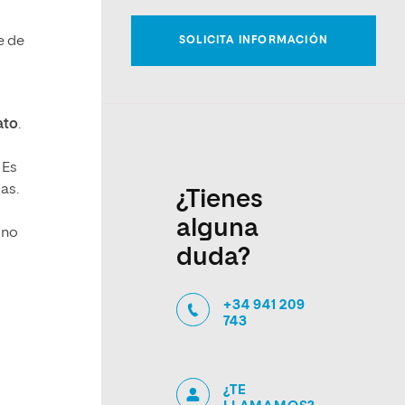
e de
ato
.
 Es
mas.
¿Tienes
alguna
 no
duda?
+34 941 209
743
¿TE