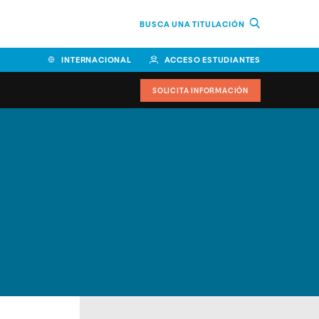
BUSCA UNA TITULACIÓN
INTERNACIONAL
ACCESO ESTUDIANTES
SOLICITA INFORMACIÓN
Facultad de Ciencias de la
Educación y Humanidades
Facultad de Ciencias de la
Salud
Facultad de Economía y
Empresa
Escuela Superior de Ingeniería
y Tecnología (ESIT)
Facultad de Derecho