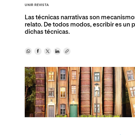
Diseño
Ingeniería y Tecnología
UNIR REVISTA
Ciencias P
Escuela de Humanidades
Ofici
Ciencias de la Salud
Diseño
Internacio
Inter
Las técnicas narrativas son mecanismos 
Normas de Organización y
Ciencias Sociales
Ciencias de la Salud
Funcionamiento
relato. De todos modos, escribir es un 
dichas técnicas.
Humanidades
Ciencias Sociales
Artes
Humanidades
Música
Artes
Música