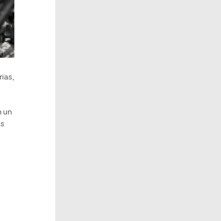
ias,
n un
as