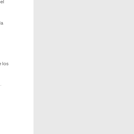
el
la
e los
.