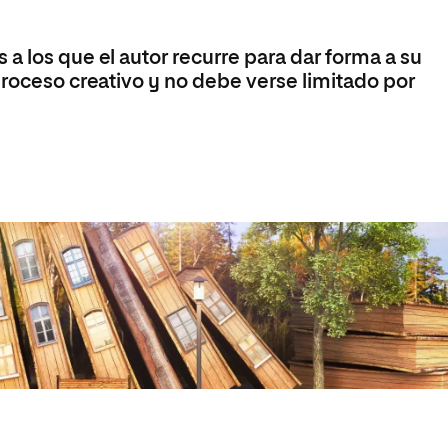
Máster Universitario en Psicopedagogía
olíticas y Relaciones
Acceso universitario para
na de Movilidad
nales
mayores
nacional
Máster Universitario en Atención Temprana y
a los que el autor recurre para dar forma a su
Desarrollo Infantil
proceso creativo y no debe verse limitado por
Máster Universitario en Enseñanza de Español
como Lengua Extranjera (ELE)