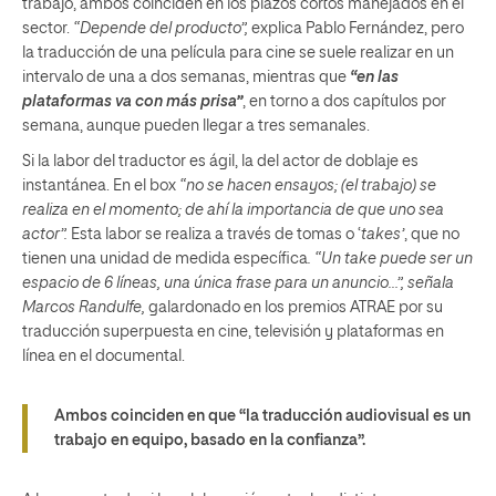
trabajo, ambos coinciden en los plazos cortos manejados en el
sector.
“Depende del producto”,
explica Pablo Fernández, pero
la traducción de una película para cine se suele realizar en un
intervalo de una a dos semanas, mientras que
“en las
plataformas va con más prisa”
, en torno a dos capítulos por
semana, aunque pueden llegar a tres semanales.
Si la labor del traductor es ágil, la del actor de doblaje es
instantánea. En el box
“no se hacen ensayos; (el trabajo) se
realiza en el momento; de ahí la importancia de que uno sea
actor”.
Esta labor se realiza a través de tomas o ‘
takes’
, que no
tienen una unidad de medida específica
. “Un take puede ser un
espacio de 6 líneas, una única frase para un anuncio…”, señala
Marcos Randulfe,
galardonado en los premios ATRAE por su
traducción superpuesta en cine, televisión y plataformas en
línea en el documental.
Ambos coinciden en que “la traducción audiovisual es un
trabajo en equipo, basado en la confianza”.