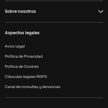
Grados
Sobre nosotros
Másteres Oficiales
Másteres Propios
Misión y Valores
Aspectos legales
Doctorados
Facultades
Experto Universitario
Nuestro Equipo
Aviso Legal
Postgrados
Trabaja en UNIR
Política de Privacidad
Cursos Universitarios
Actualidad
Política de Cookies
UNIR Revista
Cláusulas legales RGPD
Eventos
Canal de consultas y denuncias
Alianzas corporativas
Sala de prensa