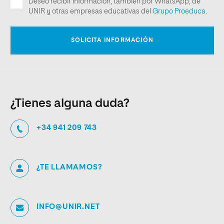
¿Tienes alguna duda?
+34 941 209 743
¿TE LLAMAMOS?
INFO@UNIR.NET