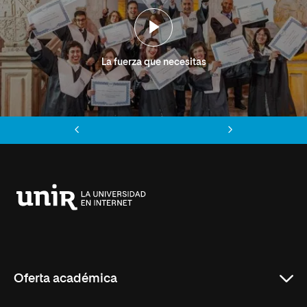
La fuerza que necesitas
Anterior
Siguiente
Universidad
Internacional
de
La
Rioja
Oferta académica