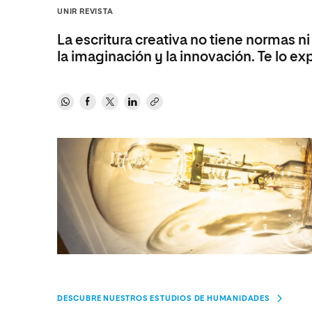
Diseño
Ingeniería y Tecnología
UNIR REVISTA
Ciencias P
Escuela de Humanidades
Ofici
Ciencias de la Salud
Diseño
Internacio
Inter
La escritura creativa no tiene normas 
Normas de Organización y
Ciencias Sociales
Ciencias de la Salud
Funcionamiento
la imaginación y la innovación. Te lo e
Humanidades
Ciencias Sociales
Artes
Humanidades
Música
Artes
Música
DESCUBRE NUESTROS ESTUDIOS DE HUMANIDADES