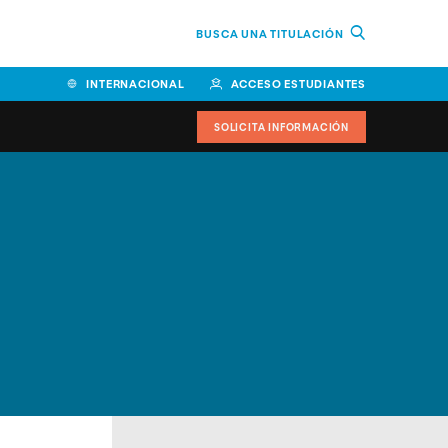
BUSCA UNA TITULACIÓN
INTERNACIONAL
ACCESO ESTUDIANTES
SOLICITA INFORMACIÓN
Facultad de Ciencias de la
Educación y Humanidades
Facultad de Ciencias de la
Salud
Facultad de Economía y
Empresa
Escuela Superior de Ingeniería
y Tecnología (ESIT)
Facultad de Derecho