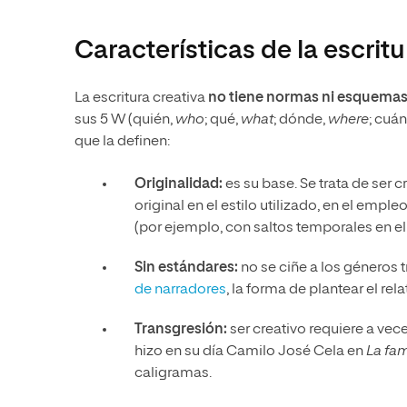
Características de la escritu
La escritura creativa
no tiene normas ni esquema
sus 5 W (quién,
who
; qué,
what
; dónde,
where
; cuá
que la definen:
Originalidad:
es su base. Se trata de ser 
original en el estilo utilizado, en el emple
(por ejemplo, con saltos temporales en el
Sin estándares:
no se ciñe a los géneros
de narradores
, la forma de plantear el rel
Transgresión:
ser creativo requiere a vec
hizo en su día Camilo José Cela en
La fam
caligramas.