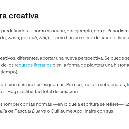
ra creativa
s
predefinidos —como sí ocurre, por ejemplo, con el Periodism
ndo,
when
; por qué,
why
)—, pero hay una serie de característic
creativos, diferentes, aportar una nueva perspectiva. Se puede s
o de los
recursos literarios
o en la forma de plantear una histori
 tiempo).
 tradicionales ni a sus esquemas. Por eso, mezcla subgéneros,
t
ato… Hay una libertad total de creación.
es romper con las normas —en lo que a escritura se refiere—. L
ilia de Pascual Duarte
o Guillaume Apollinaire con sus