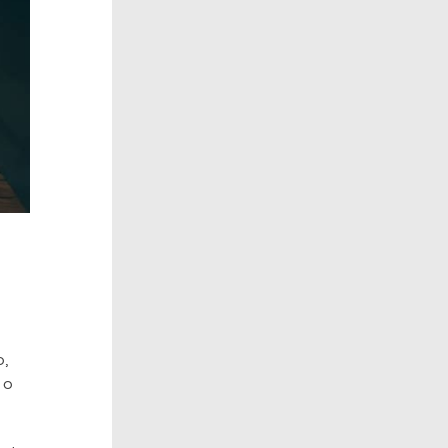
o,
 o