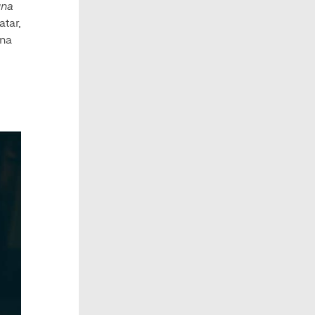
una
atar,
una
l