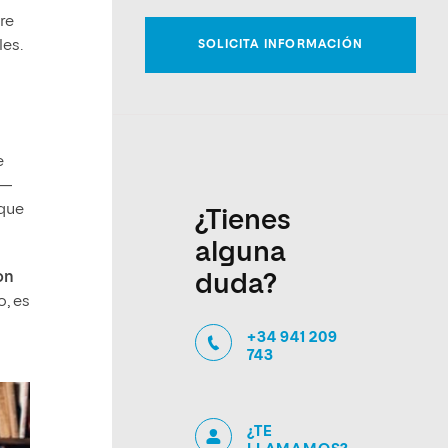
ere
les.
e
s—
 que
¿Tienes
alguna
on
duda?
o, es
+34 941 209
743
¿TE