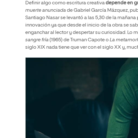
Definir algo como escritura creativa
depende en gr
muerte anunciada
de Gabriel García Mázquez, publi
Santiago Nasar se levantó a las 5,30 de la mañana 
innovación ya que desde el inicio de la obra se sabe
enganchar al lector y despertar su curiosidad. Lo
sangre fría
(1965) de Truman Capote o
La metamor
siglo XIX nada tiene que ver con el siglo XX y, muc