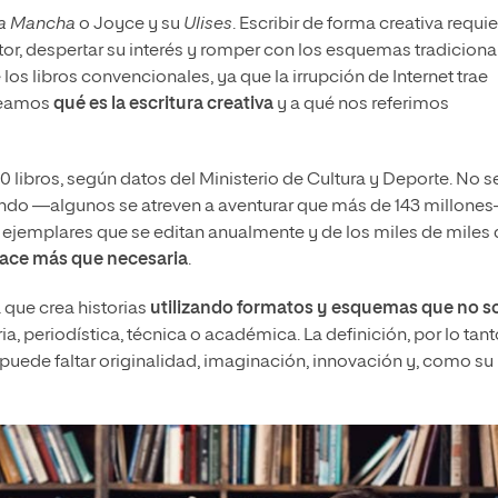
la Mancha
o Joyce y su
Ulises
. Escribir de forma creativa requi
ctor, despertar su interés y romper con los esquemas tradiciona
e los libros convencionales, ya que la irrupción de Internet trae
 Veamos
qué es la escritura creativa
y a qué nos referimos
 libros, según datos del Ministerio de Cultura y Deporte. No s
mundo —algunos se atreven a aventurar que más de 143 millone
e ejemplares que se editan anualmente y de los miles de miles
 hace más que necesaria
.
 que crea historias
utilizando formatos y esquemas que no s
aria, periodística, técnica o académica. La definición, por lo tant
puede faltar originalidad, imaginación, innovación y, como su