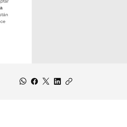
aptar
na
están
ece