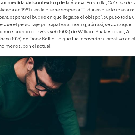
an medida del contexto y de la época
. En su día,
Crónica de 
cada en 1981 y en la que se empieza “El día en que lo iban a m
para esperar el buque en que llegaba el obispo”, supuso toda 
 que el personaje principal va a morir y, aún así, se consigue
 mismo sucedió con
Hamlet
(1603) de William Shakespeare,
A
fosis
(1915) de Franz Kafka. Lo que fue innovador y creativo en e
ho menos, con el actual.