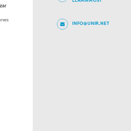
LLAMAMOS?
zar
iones
INFO@UNIR.NET