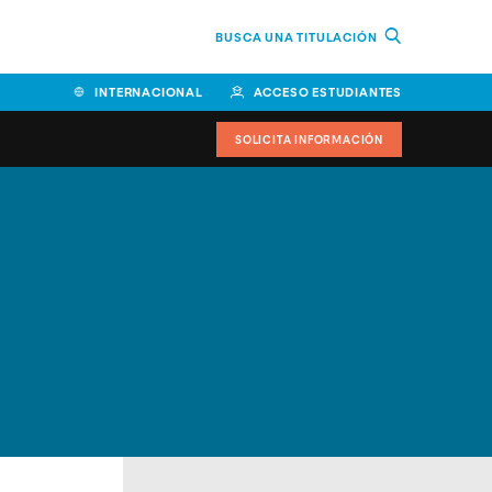
BUSCA UNA TITULACIÓN
INTERNACIONAL
ACCESO ESTUDIANTES
SOLICITA INFORMACIÓN
Facultad de Ciencias de la
Educación y Humanidades
Facultad de Ciencias de la
Salud
Facultad de Economía y
Empresa
Escuela Superior de Ingeniería
y Tecnología (ESIT)
Facultad de Derecho