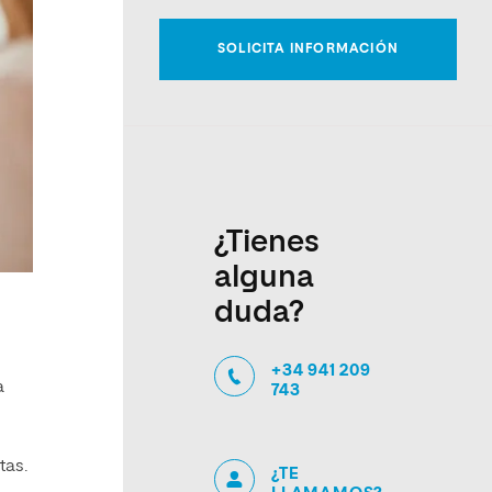
¿Tienes
alguna
duda?
+34 941 209
a
743
tas.
¿TE