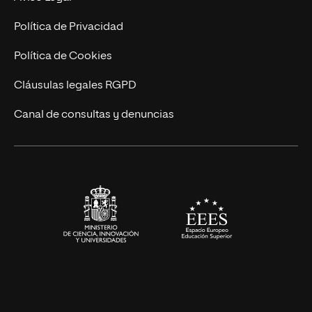
Postgrados
Trabaja en UNIR
Política de Privacidad
Cursos Universitarios
Actualidad
Política de Cookies
UNIR Revista
Cláusulas legales RGPD
Eventos
Canal de consultas y denuncias
Alianzas corporativas
Sala de prensa
Contacto