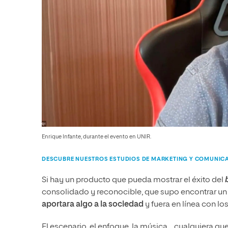
Enrique Infante, durante el evento en UNIR.
DESCUBRE NUESTROS ESTUDIOS DE MARKETING Y COMUNIC
Si hay un producto que pueda mostrar el éxito del
consolidado y reconocible, que supo encontrar un 
aportara algo a la sociedad
y fuera en línea con los
El escenario, el enfoque, la música… cualquiera q