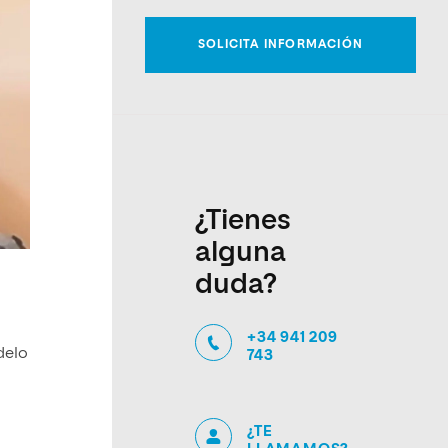
¿Tienes
alguna
duda?
+34 941 209
delo
743
¿TE