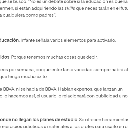
que se buscó: “No es un debate sobre si la educación es buena
rmen, si están adquiriendo las
skills
que necesitarán en el fut
 a cualquiera como padres”.
educación
. Infante señala varios elementos para activarlo:
nidos
. Porque tenemos muchas cosas que decir.
vídeos por semana, porque entre tanta variedad siempre habrá a
 que tenga mucho éxito.
la BBVA, ni se habla de BBVA. Hablan expertos, que lanzan un
no lo hacemos así, el usuario lo relacionará con publicidad y no
onde no llegan los planes de estudio
. Se ofrecen herramienta
n ejercicios prácticos y materiales a los profes para usarlo en 