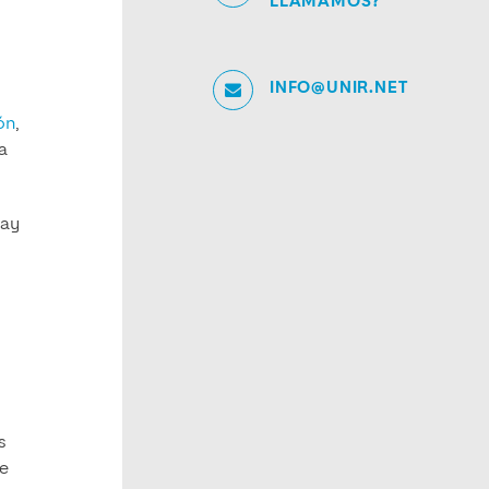
LLAMAMOS?
INFO@UNIR.NET
ón
,
a
hay
s
de