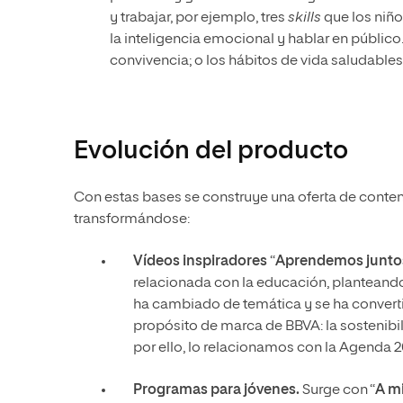
y trabajar, por ejemplo, tres
skills
que los niños
la inteligencia emocional y hablar en público
convivencia; o los hábitos de vida saludables
Evolución del producto
Con estas bases se construye una oferta de conten
transformándose:
Vídeos inspiradores
“
Aprendemos junto
relacionada con la educación, planteand
ha cambiado de temática y se ha converti
propósito de marca de BBVA: la sostenib
por ello, lo relacionamos con la Agenda 20
Programas para jóvenes.
Surge con “
A m