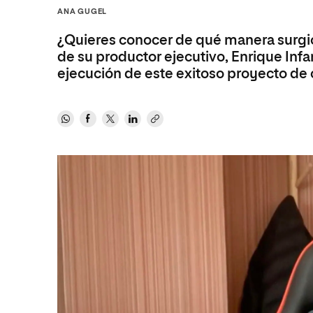
Diseño
Ingeniería y Tecnología
ANA GUGEL
Ciencias P
Escuela de Humanidades
Ofici
Ciencias de la Salud
Diseño
Internacio
Inter
¿Quieres conocer de qué manera surgió
Normas de Organización y
Ciencias Sociales
Ciencias de la Salud
Funcionamiento
de su productor ejecutivo, Enrique Infa
ejecución de este exitoso proyecto de
Humanidades
Ciencias Sociales
Artes
Humanidades
Música
Artes
Música