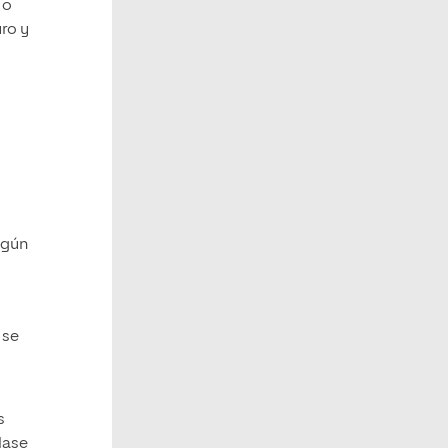
 o
uro y
lgún
 se
s
clase