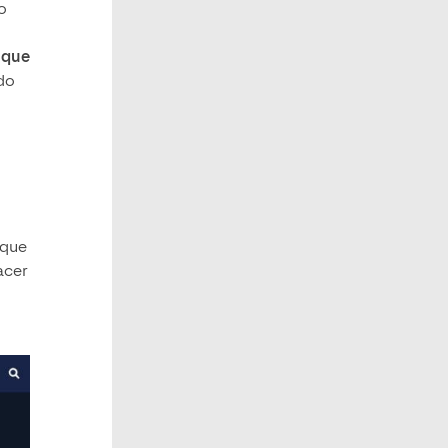
o
 que
do
 que
acer