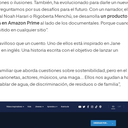
ones o ilusiones. También, ha evolucionado para darle un nuev
preguntamos por sus desafíos para el futuro. Con un narrador, el
al Noah Harari o Rigoberta Menchú, se desarrolla
un producto
tá en Amazon Prime
al lado de los documentales. Porque cuan
ido en cualquier sitio”.
villoso que un cuento. Uno de ellos está inspirado en Jane
 en inglés. Una historia escrita con el objetivo de lanzar un
amiliar que aborda cuestiones sobre sostenibilidad, pero en el
marionetas, actores, músicos, una maga…. Ellos nos ayudan a h
blar de agua, de discriminación, de residuos o de familia”,