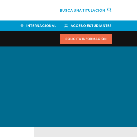
BUSCA UNA TITULACIÓN
INTERNACIONAL
ACCESO ESTUDIANTES
SOLICITA INFORMACIÓN
Facultad de Ciencias de la
Educación y Humanidades
Facultad de Ciencias de la
Salud
Facultad de Economía y
Empresa
Escuela Superior de Ingeniería
y Tecnología (ESIT)
Facultad de Derecho