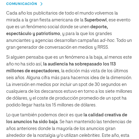
COMUNICACIÓN
Cada año los publicitarios de todo el mundo volvemos la
mirada a la gran fiesta americana de la
Superbowl
, ese evento
que es un fenómeno social donde se unen
deporte,
espectáculo y patriotismo
, y para la que los grandes
anunciantes y agencias desarrollan campañas
ad-hoc
. Todo un
gran generador de conversación en medios y RRSS.
Si alguien pensaba que es un fenómeno a la baja, al menos este
año no ha sido así,
la audiencia ha sobrepasado los 113
millones de espectadores
, la edición más vista de los últimos
seis años. Alguna cifra más para hacernos idea de la dimensión.
La inversión en medios por incluir un spot de 30 segundos en
cualquiera de los descansos estuvo en torno a los siete millones
de dólares, y el coste de producción promedio de un spot ha
podido llegar hasta los 15 millones de dólares.
Lo que también podemos decir es que
la calidad creativa de
los anuncios ha sido baja
. Se han mantenido las tendencias de
años anteriores donde la mayoría de los anuncios giran
alrededor de la nostalgia y/o utilizan
celebrities
. Este año, esta