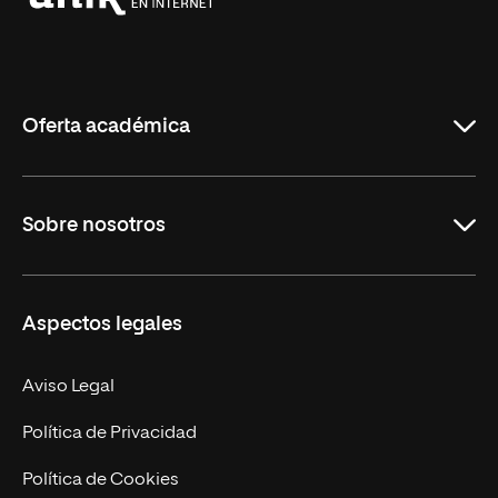
Universidad
Internacional
de
La
Rioja
Oferta académica
Grados
Sobre nosotros
Másteres Oficiales
Másteres Propios
Misión y Valores
Aspectos legales
Doctorados
Facultades
Experto Universitario
Nuestro Equipo
Aviso Legal
Postgrados
Trabaja en UNIR
Política de Privacidad
Cursos Universitarios
Actualidad
Política de Cookies