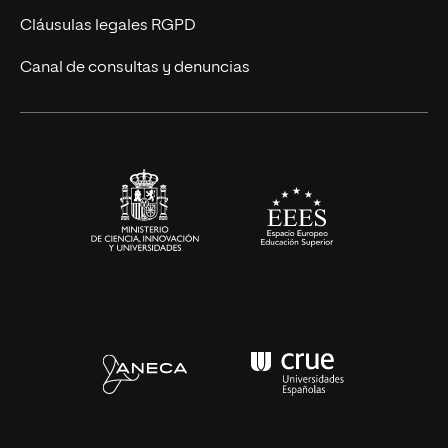
UNIR Revista
Cláusulas legales RGPD
Eventos
Canal de consultas y denuncias
Alianzas corporativas
Sala de prensa
Contacto