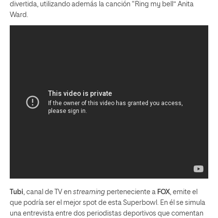
divertida, utilizando además la canción “Ring my bell” Anita
Ward.
Tubi
, canal de TV en
streaming
perteneciente a
FOX
, emite el
que podría ser el mejor spot de esta Superbowl. En él se simula
una entrevista entre dos periodistas deportivos que comentan