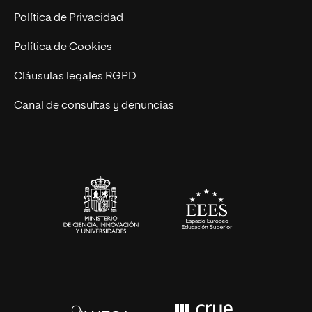
Postgrados
Trabaja en UNIR
Política de Privacidad
Cursos Universitarios
Actualidad
Política de Cookies
UNIR Revista
Cláusulas legales RGPD
Eventos
Canal de consultas y denuncias
Alianzas corporativas
Sala de prensa
Contacto