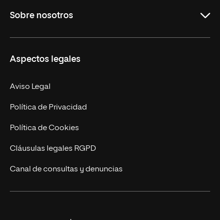
Sobre nosotros
Másteres Oficiales
Másteres Propios
Misión y Valores
Aspectos legales
Doctorados
Facultades
Experto Universitario
Nuestro Equipo
Aviso Legal
Postgrados
Trabaja en UNIR
Política de Privacidad
Cursos Universitarios
Actualidad
Política de Cookies
UNIR Revista
Cláusulas legales RGPD
Eventos
Canal de consultas y denuncias
Alianzas corporativas
Sala de prensa