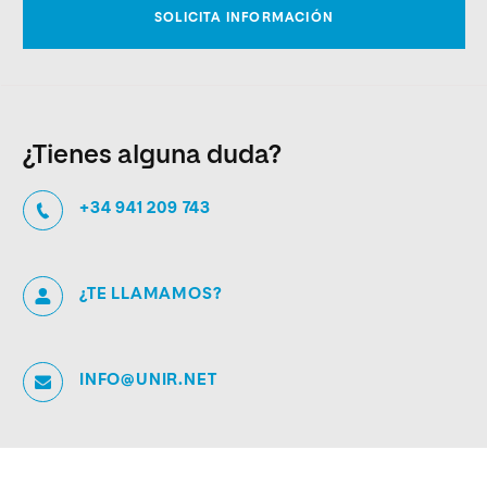
¿Tienes alguna duda?
+34 941 209 743
¿TE LLAMAMOS?
INFO@UNIR.NET