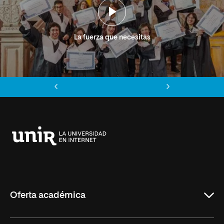
La fuerza que necesitas
Anterior
Siguiente
Universidad
Internacional
de
La
Rioja
Oferta académica
Grados