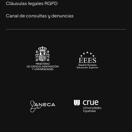
UNIR Revista
Cláusulas legales RGPD
Eventos
Canal de consultas y denuncias
Alianzas corporativas
Sala de prensa
Contacto