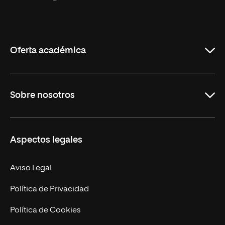
Universidad
Internacional
de
La
Rioja
Oferta académica
Grados
Sobre nosotros
Másteres Oficiales
Másteres Propios
Misión y Valores
Aspectos legales
Doctorados
Facultades
Experto Universitario
Nuestro Equipo
Aviso Legal
Postgrados
Trabaja en UNIR
Política de Privacidad
Cursos Universitarios
Actualidad
Política de Cookies