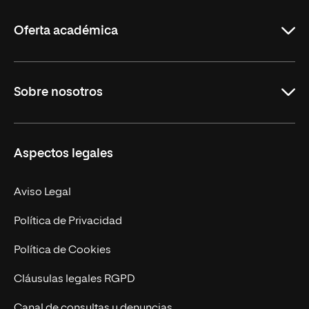
La
Rioja
Oferta académica
Grados
Sobre nosotros
Másteres Oficiales
Másteres Propios
Misión y Valores
Aspectos legales
Doctorados
Facultades
Experto Universitario
Nuestro Equipo
Aviso Legal
Postgrados
Trabaja en UNIR
Política de Privacidad
Cursos Universitarios
Actualidad
Política de Cookies
UNIR Revista
Cláusulas legales RGPD
Eventos
Canal de consultas y denuncias