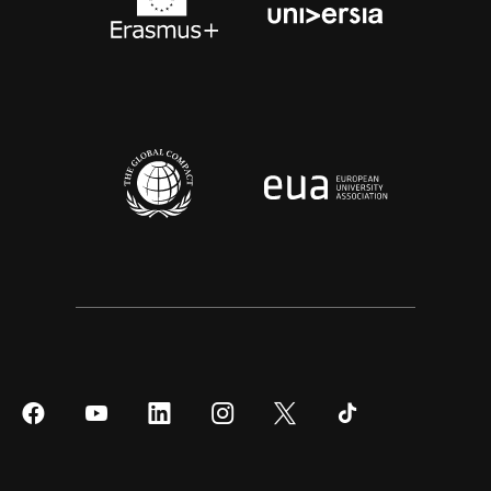
Síguenos
Síguenos
Síguenos
Síguenos
Síguenos
Síguenos
en
en
en
en
en
en
Facebook
YouTube
LinkedIn
Instagram
Twitter
Tiktok