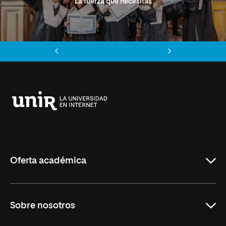
La fuerza que necesitas
Anterior
Siguiente
Universidad
Internacional
de
La
Rioja
Oferta académica
Grados
Sobre nosotros
Másteres Oficiales