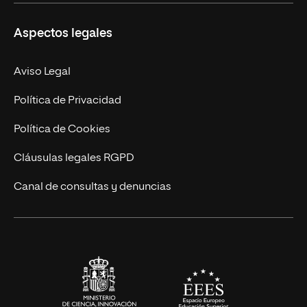
Másteres Propios
Misión y Valores
Aspectos legales
Doctorados
Facultades
Experto Universitario
Nuestro Equipo
Aviso Legal
Postgrados
Trabaja en UNIR
Política de Privacidad
Cursos Universitarios
Actualidad
Política de Cookies
UNIR Revista
Cláusulas legales RGPD
Eventos
Canal de consultas y denuncias
Alianzas corporativas
Sala de prensa
Contacto