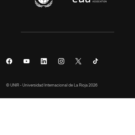
Síguenos
Síguenos
Síguenos
Síguenos
Síguenos
Síguenos
en
en
en
en
en
en
Facebook
YouTube
LinkedIn
Instagram
Twitter
Tiktok
© UNIR - Universidad Internacional de La Rioja 2026