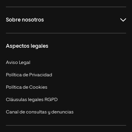
Grados
Sobre nosotros
Másteres Oficiales
Másteres Propios
Misión y Valores
Aspectos legales
Doctorados
Facultades
Experto Universitario
Nuestro Equipo
Aviso Legal
Postgrados
Trabaja en UNIR
Política de Privacidad
Cursos Universitarios
Actualidad
Política de Cookies
UNIR Revista
Cláusulas legales RGPD
Eventos
Canal de consultas y denuncias
Alianzas corporativas