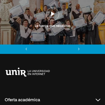
La fuerza que necesitas
Anterior
Siguiente
Universidad
Internacional
de
La
Rioja
Oferta académica