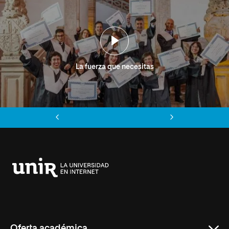
La fuerza que necesitas
Anterior
Siguiente
Universidad
Internacional
de
La
Rioja
Oferta académica