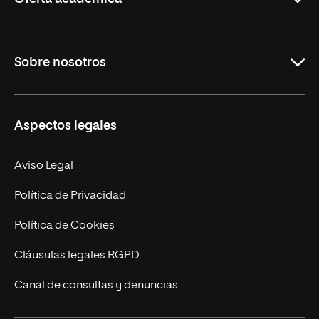
Grados
Sobre nosotros
Másteres Oficiales
Másteres Propios
Misión y Valores
Aspectos legales
Doctorados
Facultades
Experto Universitario
Nuestro Equipo
Aviso Legal
Postgrados
Trabaja en UNIR
Política de Privacidad
Cursos Universitarios
Actualidad
Política de Cookies
UNIR Revista
Cláusulas legales RGPD
Eventos
Canal de consultas y denuncias
Alianzas corporativas