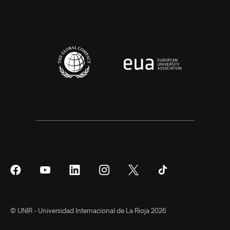
Síguenos
Síguenos
Síguenos
Síguenos
Síguenos
Síguenos
en
en
en
en
en
en
Facebook
YouTube
LinkedIn
Instagram
Twitter
Tiktok
© UNIR - Universidad Internacional de La Rioja 2026