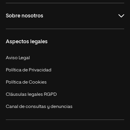
Grados
Sobre nosotros
Másteres Oficiales
Másteres Propios
Misión y Valores
Aspectos legales
Doctorados
Facultades
Experto Universitario
Nuestro Equipo
Aviso Legal
Postgrados
Trabaja en UNIR
Política de Privacidad
Cursos Universitarios
Actualidad
Política de Cookies
UNIR Revista
Cláusulas legales RGPD
Eventos
Canal de consultas y denuncias
Alianzas corporativas
Sala de prensa