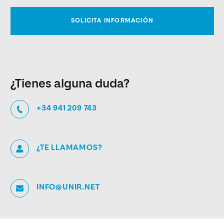
¿Tienes alguna duda?
+34 941 209 743
¿TE LLAMAMOS?
INFO@UNIR.NET