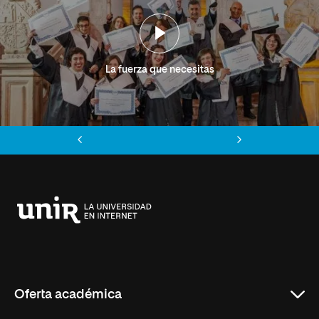
La fuerza que necesitas
Anterior
Siguiente
Universidad
Internacional
de
La
Rioja
Oferta académica