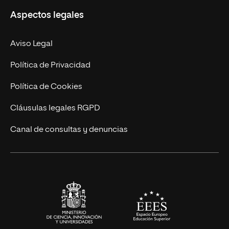
Aspectos legales
Doctorados
Facultades
Experto Universitario
Nuestro Equipo
Aviso Legal
Postgrados
Trabaja en UNIR
Política de Privacidad
Cursos Universitarios
Actualidad
Política de Cookies
UNIR Revista
Cláusulas legales RGPD
Eventos
Canal de consultas y denuncias
Alianzas corporativas
Sala de prensa
Contacto