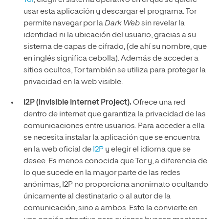
Tor
, elegir el sistema operativo en el que se quiere
usar esta aplicación y descargar el programa. Tor
permite navegar por la
Dark Web
sin revelar la
identidad ni la ubicación del usuario, gracias a su
sistema de capas de cifrado, (de ahí su nombre, que
en inglés significa cebolla). Además de acceder a
sitios ocultos, Tor también se utiliza para proteger la
privacidad en la web visible.
I2P (Invisible Internet Project).
Ofrece una red
dentro de internet que garantiza la privacidad de las
comunicaciones entre usuarios. Para acceder a ella
se necesita instalar la aplicación que se encuentra
en la web oficial de
I2P
y elegir el idioma que se
desee. Es menos conocida que Tor y, a diferencia de
lo que sucede en la mayor parte de las redes
anónimas, I2P no proporciona anonimato ocultando
únicamente al destinatario o al autor de la
comunicación, sino a ambos. Esto la convierte en