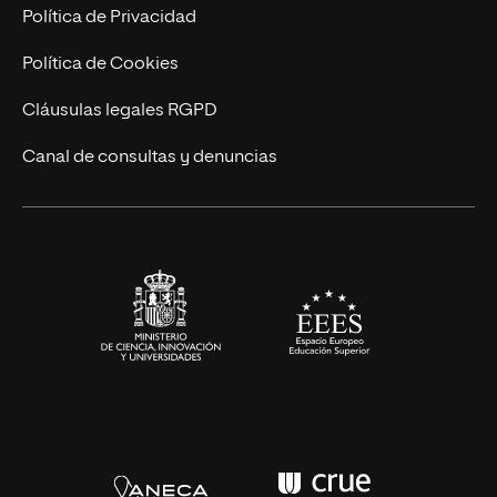
Postgrados
Trabaja en UNIR
Política de Privacidad
Cursos Universitarios
Actualidad
Política de Cookies
UNIR Revista
Cláusulas legales RGPD
Eventos
Canal de consultas y denuncias
Alianzas corporativas
Sala de prensa
Contacto