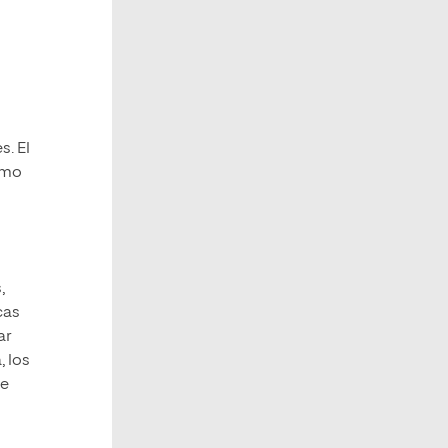
. El
omo
,
cas
ar
, los
de