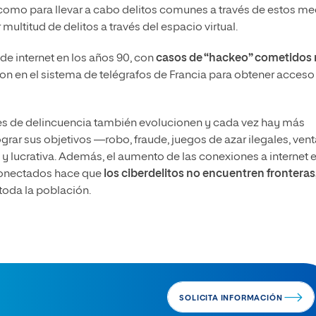
como para llevar a cabo delitos comunes a través de estos me
ultitud de delitos a través del espacio virtual.
 de internet en los años 90, con
casos de “hackeo” cometidos
aron en el sistema de telégrafos de Francia para obtener acceso
les de delincuencia también evolucionen y cada vez hay más
ograr sus objetivos
—
robo, fraude, juegos de azar ilegales, ven
y lucrativa. Además, el aumento de las conexiones a internet 
 conectados hace que
los ciberdelitos no encuentren fronteras,
 toda la población.
SOLICITA INFORMACIÓN