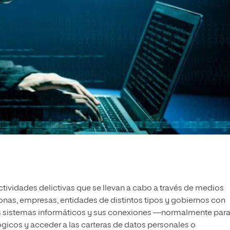
ctividades delictivas que se llevan a cabo a través de medios
onas, empresas, entidades de distintos tipos y gobiernos con
us sistemas informáticos y
sus
conexiones —normalmente par
ógicos y acceder a las carteras de datos personales o