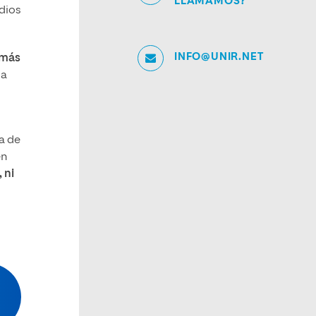
LLAMAMOS?
dios
INFO@UNIR.NET
 más
 a
ta de
en
 ni