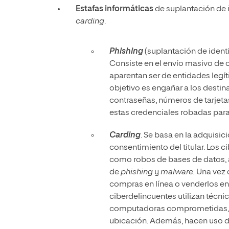
Estafas informáticas
de suplantación de 
carding
.
Phishing
(suplantación de identi
Consiste en el envío masivo de c
aparentan ser de entidades leg
objetivo es engañar a los desti
contraseñas, números de tarjetas
estas credenciales robadas para
Carding
. Se basa en la adquisici
consentimiento del titular. Los 
como robos de bases de datos, a
de
phishing
y
malware.
Una vez q
compras en línea o venderlos en
ciberdelincuentes utilizan técni
computadoras comprometidas
ubicación. Además, hacen uso de