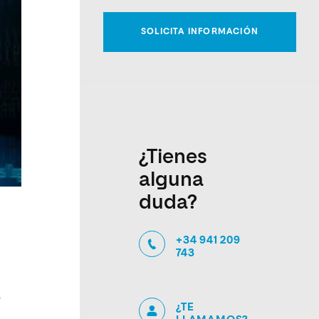
¿Tienes
alguna
duda?
+34 941 209
743
a
¿TE