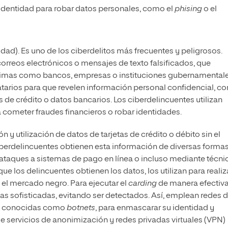
identidad para robar datos personales, como el
phising
o el
dad). Es uno de los ciberdelitos más frecuentes y peligrosos.
orreos electrónicos o mensajes de texto falsificados, que
ítimas como bancos, empresas o instituciones gubernamentales
natarios para que revelen información personal confidencial, c
 de crédito o datos bancarios. Los ciberdelincuentes utilizan
 cometer fraudes financieros o robar identidades.
ón y utilización de datos de tarjetas de crédito o débito sin el
ciberdelincuentes obtienen esta información de diversas formas
taques a sistemas de pago en línea o incluso mediante técni
ue los delincuentes obtienen los datos, los utilizan para realiz
 el mercado negro. Para ejecutar el
carding
de manera efectiva
cas sofisticadas, evitando ser detectados. Así, emplean redes 
, conocidas como
botnets
, para enmascarar su identidad y
 servicios de anonimización y redes privadas virtuales (VPN)