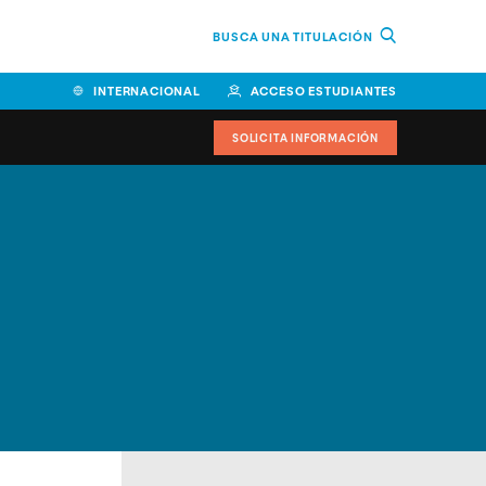
BUSCA UNA TITULACIÓN
INTERNACIONAL
ACCESO ESTUDIANTES
SOLICITA INFORMACIÓN
Facultad de Ciencias de la
Educación y Humanidades
Facultad de Ciencias de la
Salud
Facultad de Economía y
Empresa
Escuela Superior de Ingeniería
y Tecnología (ESIT)
Facultad de Derecho