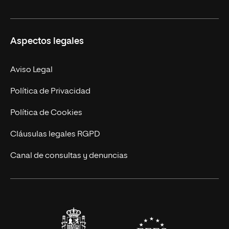
Másteres Oficiales
Másteres Propios
Misión y Valores
Aspectos legales
Doctorados
Facultades
Experto Universitario
Nuestro Equipo
Aviso Legal
Postgrados
Trabaja en UNIR
Política de Privacidad
Cursos Universitarios
Actualidad
Política de Cookies
UNIR Revista
Cláusulas legales RGPD
Eventos
Canal de consultas y denuncias
Alianzas corporativas
Sala de prensa
Contacto