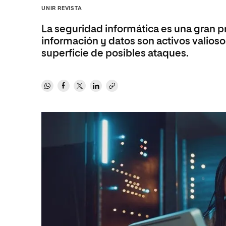
Diseño
Ingeniería y Tecnología
UNIR REVISTA
Ciencias P
Escuela de Humanidades
Ofici
Ciencias de la Salud
Diseño
Internacio
Inter
La seguridad informática es una gran
Normas de Organización y
Ciencias Sociales
Ciencias de la Salud
Funcionamiento
información y datos son activos valioso
superficie de posibles ataques.
Humanidades
Ciencias Sociales
Artes
Humanidades
Música
Artes
Música