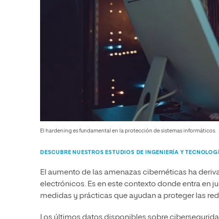
El hardening es fundamental en la protección de sistemas informáticos.
DESCUBRE NUESTROS ESTUDIOS DE INGENIERÍA Y TECNOLOG
El aumento de las amenazas cibernéticas ha deriva
electrónicos. Es en este contexto donde entra en j
medidas y prácticas que ayudan a proteger las redes
Los últimos datos disponibles sobre cibersegurida