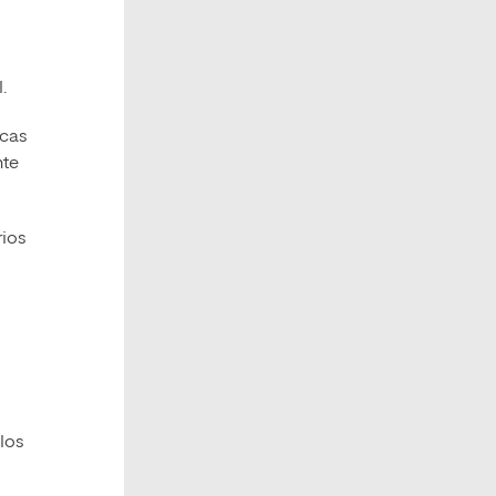
.
icas
nte
rios
los