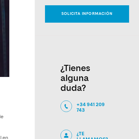
¿Tienes
alguna
duda?
+34 941 209
743
de
¿TE
l en