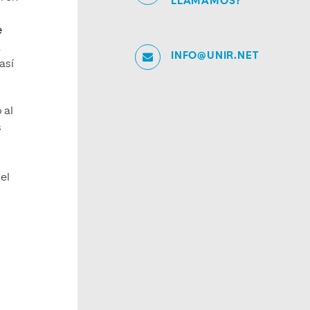
LLAMAMOS?
e
.
INFO@UNIR.NET
así
 al
s
el