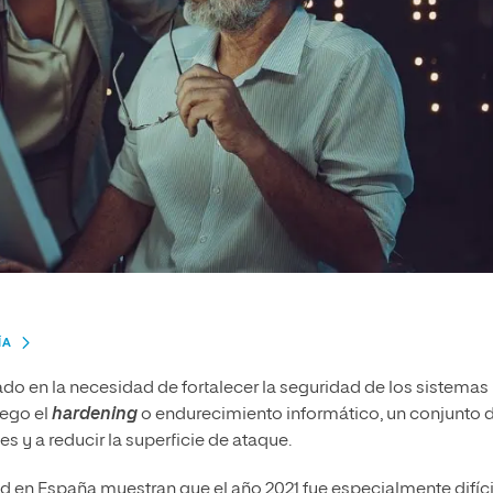
ÍA
do en la necesidad de fortalecer la seguridad de los sistemas
uego el
hardening
o endurecimiento informático, un conjunto 
 y a reducir la superficie de ataque.
d en España muestran que el año 2021 fue especialmente difíci