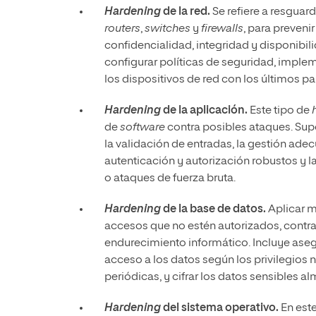
Hardening
de la red.
Se refiere a resguar
routers
,
switches
y
firewalls
, para preveni
confidencialidad, integridad y disponibili
configurar políticas de seguridad, impleme
los dispositivos de red con los últimos p
Hardening
de la aplicación.
Este tipo de
de
software
contra posibles ataques. Sup
la validación de entradas, la gestión a
autenticación y autorización robustos y
o ataques de fuerza bruta.
Hardening
de la base de datos.
Aplicar m
accesos que no estén autorizados, contra l
endurecimiento informático. Incluye asegur
acceso a los datos según los privilegios 
periódicas, y cifrar los datos sensibles 
Hardening
del sistema operativo.
En este