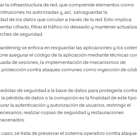
dar la infraestructura de red, que comprende elementos como
r intrusiones no autorizadas y, así, salvaguardar la
dad de los datos que circulan a través de la red. Esto implica
ntar cifrado, filtrar el tráfico no deseado y mantener actualiz
arches de seguridad.
hardening
se enfoca en resguardar las aplicaciones y los sist
one asegurar el código de la aplicación mediante técnicas c
decuada de sesiones, la implementación de mecanismos de
 la protección contra ataques comunes como inyección de cód
edidas de seguridad a la base de datos para protegerla contr
a pérdida de datos o la corrupción es la finalidad de este tipo
ar la autenticación y autorización de usuarios, restringir el
necesarios, realizar copias de seguridad y restauraciones
almacenados.
 caso, se trata de preservar el sistema operativo contra ataque