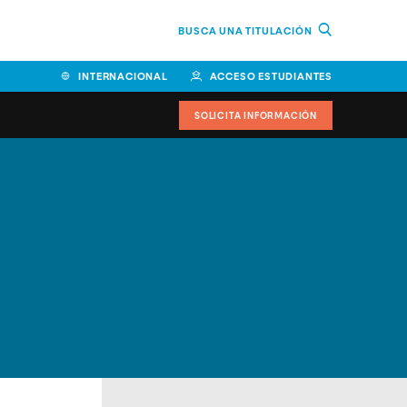
BUSCA UNA TITULACIÓN
INTERNACIONAL
ACCESO ESTUDIANTES
SOLICITA INFORMACIÓN
Facultad de Ciencias de la
Educación y Humanidades
Facultad de Ciencias de la
Salud
Facultad de Economía y
Empresa
Escuela Superior de Ingeniería
y Tecnología (ESIT)
Facultad de Derecho