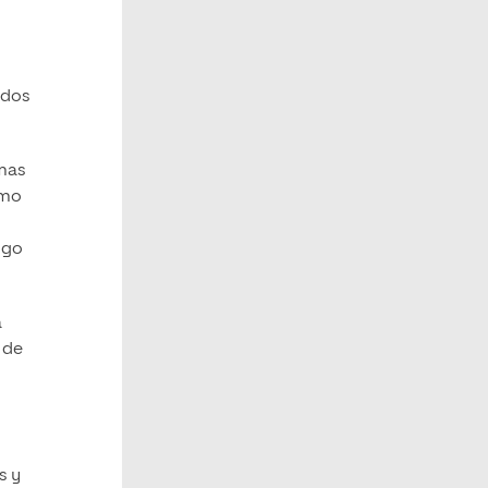
ados
emas
omo
igo
a
 de
s y