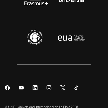
Síguenos
Síguenos
Síguenos
Síguenos
Síguenos
Síguenos
en
en
en
en
en
en
Facebook
YouTube
LinkedIn
Instagram
Twitter
Tiktok
© UNIR - Universidad Internacional de La Rioja 2026