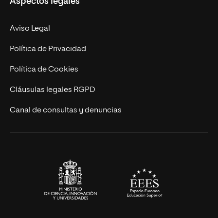
Aspectos legales
Doctorados
Facultades
Experto Universitario
Nuestro Equipo
Aviso Legal
Postgrados
Trabaja en UNIR
Política de Privacidad
Cursos Universitarios
Actualidad
Política de Cookies
UNIR Revista
Cláusulas legales RGPD
Eventos
Canal de consultas y denuncias
Alianzas corporativas
Sala de prensa
Contacto