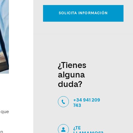
¿Tienes
alguna
duda?
+34 941 209
743
 que
¿TE
un