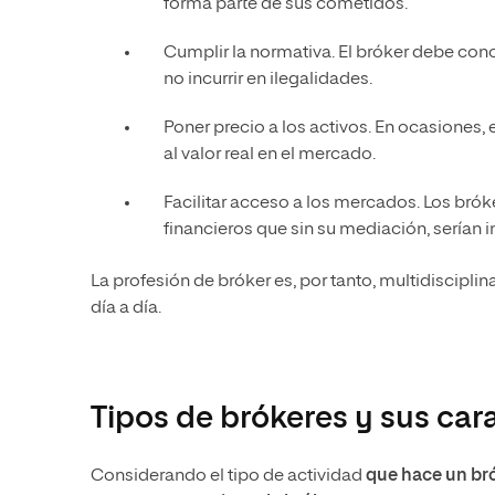
forma parte de sus cometidos.
Cumplir la normativa. El bróker debe con
no incurrir en ilegalidades.
Poner precio a los activos. En ocasiones, 
al valor real en el mercado.
Facilitar acceso a los mercados. Los bró
financieros que sin su mediación, serían i
La profesión de bróker es, por tanto, multidiscipli
día a día.
Tipos de brókeres y sus cara
Considerando el tipo de actividad
que hace un br