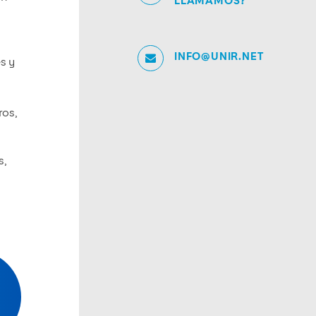
LLAMAMOS?
INFO@UNIR.NET
s y
ros,
s,