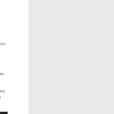
dón.
res
ad,
u