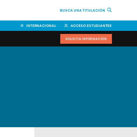
BUSCA UNA TITULACIÓN
INTERNACIONAL
ACCESO ESTUDIANTES
SOLICITA INFORMACIÓN
Facultad de Ciencias de la
Educación y Humanidades
Facultad de Ciencias de la
Salud
Facultad de Economía y
Empresa
Escuela Superior de Ingeniería
y Tecnología (ESIT)
Facultad de Derecho