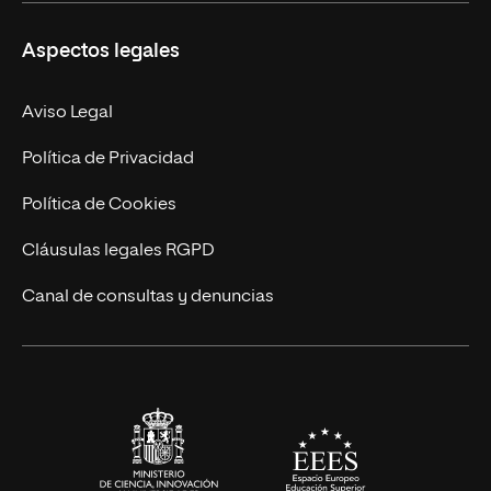
Másteres Propios
Misión y Valores
Aspectos legales
Doctorados
Facultades
Experto Universitario
Nuestro Equipo
Aviso Legal
Postgrados
Trabaja en UNIR
Política de Privacidad
Cursos Universitarios
Actualidad
Política de Cookies
UNIR Revista
Cláusulas legales RGPD
Eventos
Canal de consultas y denuncias
Alianzas corporativas
Sala de prensa
Contacto