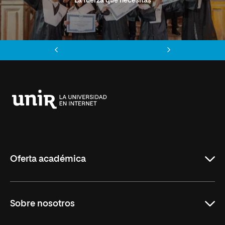
La fuerza que necesitas
Anterior
Siguiente
Universidad
Internacional
de
La
Rioja
Oferta académica
Grados
Sobre nosotros
Másteres Oficiales