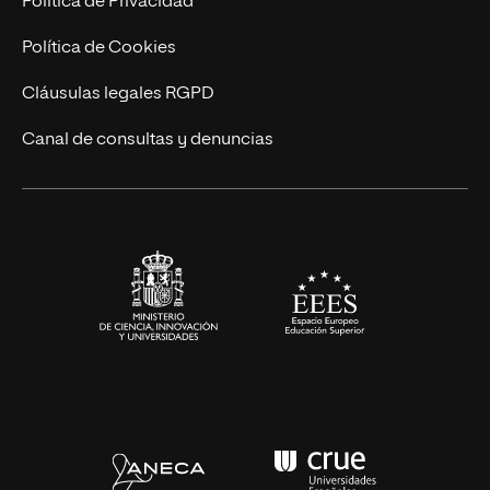
Política de Privacidad
Cursos Universitarios
Actualidad
Política de Cookies
UNIR Revista
Cláusulas legales RGPD
Eventos
Canal de consultas y denuncias
Alianzas corporativas
Sala de prensa
Contacto