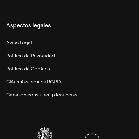
Másteres Oficiales
Másteres Propios
Misión y Valores
Aspectos legales
Doctorados
Facultades
Experto Universitario
Nuestro Equipo
Aviso Legal
Postgrados
Trabaja en UNIR
Política de Privacidad
Cursos Universitarios
Actualidad
Política de Cookies
UNIR Revista
Cláusulas legales RGPD
Eventos
Canal de consultas y denuncias
Alianzas corporativas
Sala de prensa
Contacto