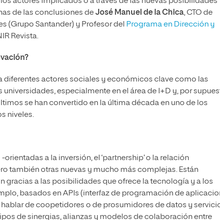
los actores implicados o a través de las nuevas posibilidades
unas de las conclusiones de
José Manuel de la Chica
, CTO de
es (Grupo Santander) y Profesor del
Programa en Dirección y
IR Revista.
ovación?
 a diferentes actores sociales y económicos clave como las
as universidades, especialmente en el área de I+D y, por supues
últimos se han convertido en la última década en uno de los
s niveles.
rientadas a la inversión, el ‘partnership’ o la relación
ro también otras nuevas y mucho más complejas. Están
gracias a las posibilidades que ofrece la tecnología y a los
jemplo, basados en APIs (interfaz de programación de aplicacio
 hablar de coopetidores o de prosumidores de datos y servici
tipos de sinergias, alianzas y modelos de colaboración entre