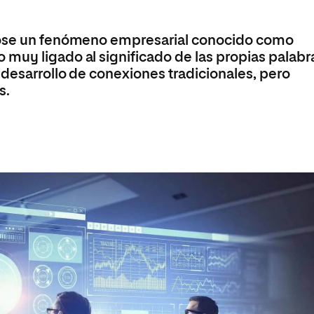
Máster Universitario en Psicopedagogía
olíticas y Relaciones
Acceso universitario para
na de Movilidad
nales
mayores
nacional
Máster Universitario en Atención Temprana y
ndose un fenómeno empresarial conocido como
Desarrollo Infantil
muy ligado al significado de las propias palabr
Máster Universitario en Enseñanza de Español
 desarrollo de conexiones tradicionales, pero
como Lengua Extranjera (ELE)
s.