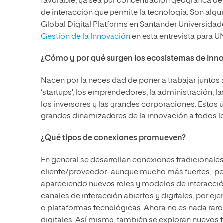
favorable, ya sea por concentración geográfica de 
de interacción que permite la tecnología. Son alg
Global Digital Platforms en Santander Universidad
Gestión de la Innovación
en esta entrevista para UN
¿Cómo y por qué surgen los ecosistemas de Inn
Nacen por la necesidad de poner a trabajar juntos
‘startups’, los emprendedores, la administración, l
los inversores y las grandes corporaciones. Estos 
grandes dinamizadores de la innovación a todos lo
¿Qué tipos de conexiones promueven?
En general se desarrollan conexiones tradicionales -o
cliente/proveedor- aunque mucho más fuertes, pe
apareciendo nuevos roles y modelos de interacción 
canales de interacción abiertos y digitales, por e
o plataformas tecnológicas. Ahora no es nada raro
digitales. Así mismo, también se exploran nuevos 