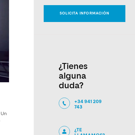
¿Tienes
alguna
duda?
+34 941 209
743
 Un
e
¿TE