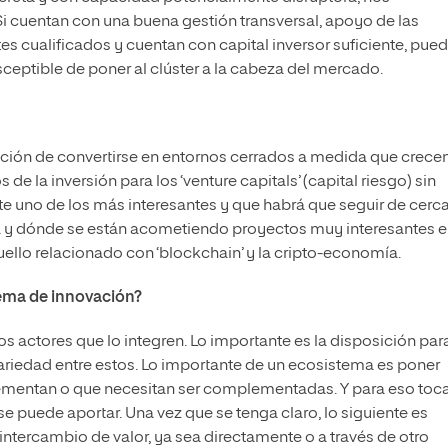
Si cuentan con una buena gestión transversal, apoyo de las
s cualificados y cuentan con capital inversor suficiente, pue
ceptible de poner al clúster a la cabeza del mercado.
sación de convertirse en entornos cerrados a medida que crecen
e la inversión para los ‘venture capitals’ (capital riesgo) sin
e uno de los más interesantes y que habrá que seguir de cerca
iza y dónde se están acometiendo proyectos muy interesantes 
ello relacionado con ‘blockchain’ y la cripto-economía.
ema de innovación?
 actores que lo integren. Lo importante es la disposición par
ariedad entre estos. Lo importante de un ecosistema es poner
ementan o que necesitan ser complementadas. Y para eso toc
e puede aportar. Una vez que se tenga claro, lo siguiente es
 intercambio de valor, ya sea directamente o a través de otro