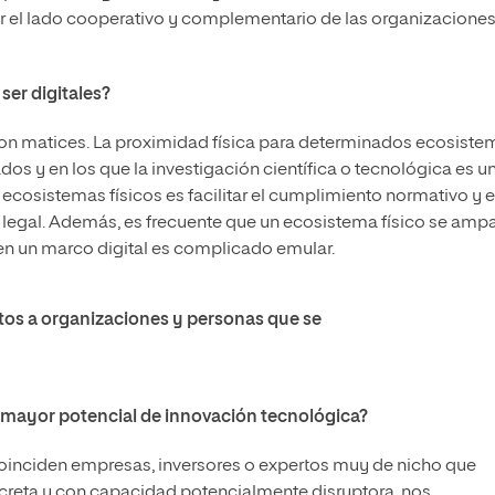
ar el lado cooperativo y complementario de las organizacione
ser digitales?
 con matices. La proximidad física para determinados ecosiste
os y en los que la investigación científica o tecnológica es u
s ecosistemas físicos es facilitar el cumplimiento normativo y e
legal. Además, es frecuente que un ecosistema físico se amp
 en un marco digital es complicado emular.
tos a organizaciones y personas que se
 mayor potencial de innovación tecnológica?
 coinciden empresas, inversores o expertos muy de nicho que
ncreta y con capacidad potencialmente disruptora, nos