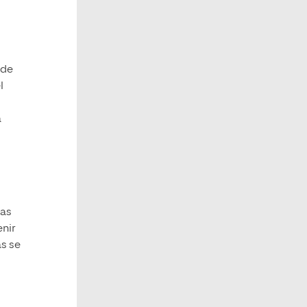
 de
l
a
das
enir
as se