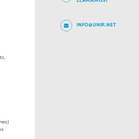
LLAMAMOS?
INFO@UNIR.NET
to,
nes)
os