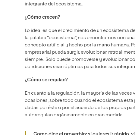
integrante del ecosistema.
¿Cómo crecen?
Lo ideal es que el crecimiento de un ecosistema de
la palabra “ecosistema”, nos encontramos con una d
concepto artificial y hecho por la mano humana. Po
empresarial pueda surgir, evolucionar, retroalime
siempre. Solo puede promoverse y evolucionar com
condiciones sean óptimas para todos sus integran
¿Cómo se regulan?
En cuanto a la regulación, la mayoría de las veces
ocasiones, sobre todo cuando el ecosistema está pr
dadas por éste o por el acuerdo de los propios par
autorregulan orgánicamente en gran medida.
Como dice el proverbio: si quieres ir rápido, via