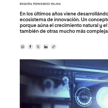
Diseño
Ingeniería y Tecnología
BEGOÑA FERNÁNDEZ PALMA
Ciencias P
Escuela de Humanidades
Ofici
Ciencias de la Salud
Diseño
Internacio
Inter
En los últimos años viene desarrollá
Normas de Organización y
Ciencias Sociales
Ciencias de la Salud
Funcionamiento
ecosistema de innovación. Un concepto 
porque aúna el crecimiento natural y el
Humanidades
Ciencias Sociales
también de otras mucho más compleja
Artes
Humanidades
Música
Artes
Música