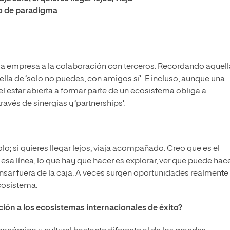
o de paradigma
la empresa a la colaboración con terceros. Recordando aquell
uella de ‘solo no puedes, con amigos sí’. E incluso, aunque una
l estar abierta a formar parte de un ecosistema obliga a
avés de sinergias y ‘partnerships’.
olo; si quieres llegar lejos, viaja acompañado. Creo que es el
sa línea, lo que hay que hacer es explorar, ver que puede hac
nsar fuera de la caja. A veces surgen oportunidades realmente
cosistema.
ión a los ecosistemas internacionales de éxito?