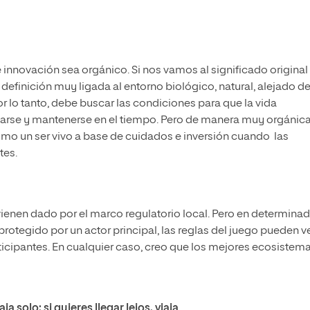
 innovación sea orgánico. Si nos vamos al significado original
efinición muy ligada al entorno biológico, natural, alejado de
r lo tanto, debe buscar las condiciones para que la vida
ntarse y mantenerse en el tiempo. Pero de manera muy orgánic
o un ser vivo a base de cuidados e inversión cuando las
tes.
 vienen dado por el marco regulatorio local. Pero en determina
otegido por un actor principal, las reglas del juego pueden v
ticipantes. En cualquier caso, creo que los mejores ecosistem
ja solo; si quieres llegar lejos, viaja