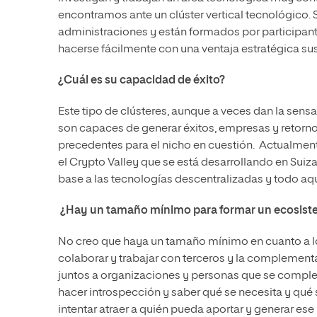
encontramos ante un clúster vertical tecnológico. 
administraciones y están formados por participante
hacerse fácilmente con una ventaja estratégica sus
¿Cuál es su capacidad de éxito?
Este tipo de clústeres, aunque a veces dan la sen
son capaces de generar éxitos, empresas y retornos d
precedentes para el nicho en cuestión. Actualment
el Crypto Valley que se está desarrollando en Su
base a las tecnologías descentralizadas y todo aqu
¿Hay un tamaño mínimo para formar un ecosist
No creo que haya un tamaño mínimo en cuanto a los
colaborar y trabajar con terceros y la complement
juntos a organizaciones y personas que se compl
hacer introspección y saber qué se necesita y qué s
intentar atraer a quién pueda aportar y generar ese