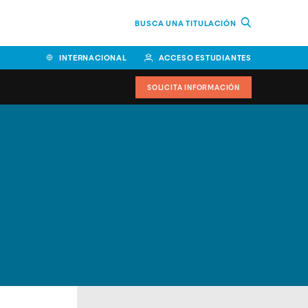
BUSCA UNA TITULACIÓN
INTERNACIONAL
ACCESO ESTUDIANTES
SOLICITA INFORMACIÓN
Facultad de Ciencias de la
Educación y Humanidades
Facultad de Ciencias de la
Salud
Facultad de Economía y
Empresa
Escuela Superior de Ingeniería
y Tecnología (ESIT)
Facultad de Derecho