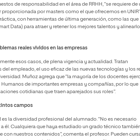
uestos de responsabilidad en el área de RRHH, “se requiere de
r proporcionada por masters como el que ofrecemos en UNIR”
práctica, con herramientas de última generación, como las que
art Data) para atraer y retener los mejores talentos y alinearl
oblemas reales vividos en las empresas
mente esos casos, de plena vigencia y actualidad. Tratan
del empleado, el uso eficaz de las nuevas tecnologías y los r
 diversidad. Muñoz agrega que “la mayoría de los docentes ejer
sos Humanos de importantes empresas y compañías, por lo que
uaciones cotidianas que traen aparejados sus roles”.
stintos campos
 es la diversidad profesional del alumnado. “No es necesario
a él. Cualquiera que haya estudiado un grado técnico tambié
e con nuestros contenidos”, comenta el profesor. Pueden curs