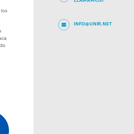
LLAMAMOS?
 los
INFO@UNIR.NET
e
aca
ndo