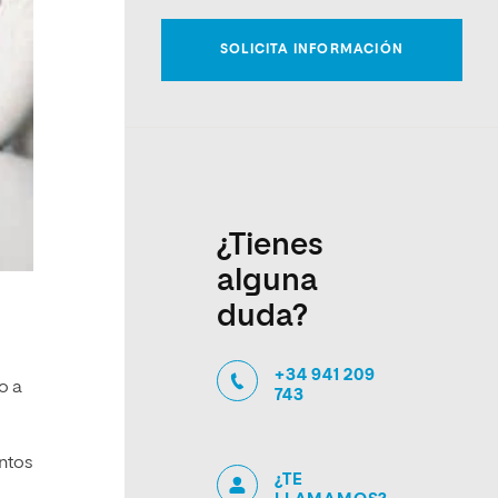
¿Tienes
alguna
duda?
+34 941 209
o a
743
entos
¿TE