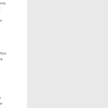
 una
.
os
etos
ce
n
ar