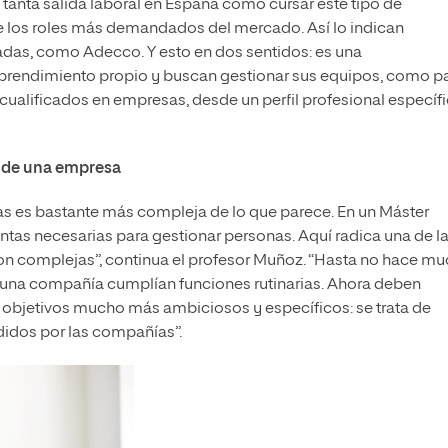
anta salida laboral en España como cursar este tipo de
de los roles más demandados del mercado. Así lo indican
adas, como Adecco. Y esto en dos sentidos: es una
mprendimiento propio y buscan gestionar sus equipos, como p
ificados en empresas, desde un perfil profesional específi
no de una empresa
cas es bastante más compleja de lo que parece. En un Máster
tas necesarias para gestionar personas. Aquí radica una de l
son complejas”, continua el profesor Muñoz. “Hasta no hace m
una compañía cumplían funciones rutinarias. Ahora deben
objetivos mucho más ambiciosos y específicos: se trata de
ndidos por las compañías”.