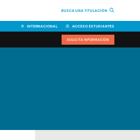
BUSCA UNA TITULACIÓN
INTERNACIONAL
ACCESO ESTUDIANTES
SOLICITA INFORMACIÓN
Facultad de Ciencias de la
Educación y Humanidades
Facultad de Ciencias de la
Salud
Facultad de Economía y
Empresa
Escuela Superior de Ingeniería
y Tecnología (ESIT)
Facultad de Derecho