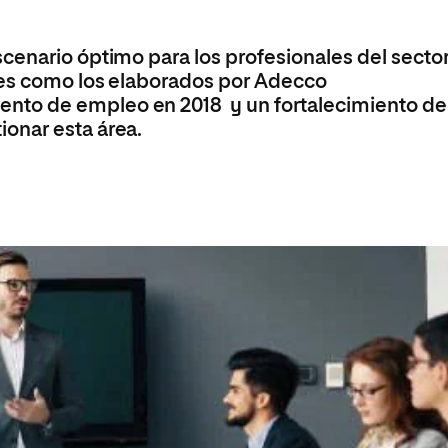
Máster Universitario en Psicopedagogía
olíticas y Relaciones
Acceso universitario para
na de Movilidad
nales
mayores
nacional
Máster Universitario en Atención Temprana y
cenario óptimo para los profesionales del secto
Desarrollo Infantil
mes como los elaborados por Adecco
Máster Universitario en Enseñanza de Español
to de empleo en 2018 y un fortalecimiento de
como Lengua Extranjera (ELE)
onar esta área.