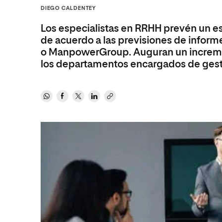
Diseño
Ingeniería y Tecnología
DIEGO CALDENTEY
Ciencias P
Escuela de Humanidades
Ofici
Ciencias de la Salud
Diseño
Internacio
Inter
Los especialistas en RRHH prevén un es
Normas de Organización y
Ciencias Sociales
Ciencias de la Salud
Funcionamiento
de acuerdo a las previsiones de infor
o ManpowerGroup. Auguran un incremen
Humanidades
Ciencias Sociales
los departamentos encargados de gesti
Artes
Humanidades
Música
Artes
Música